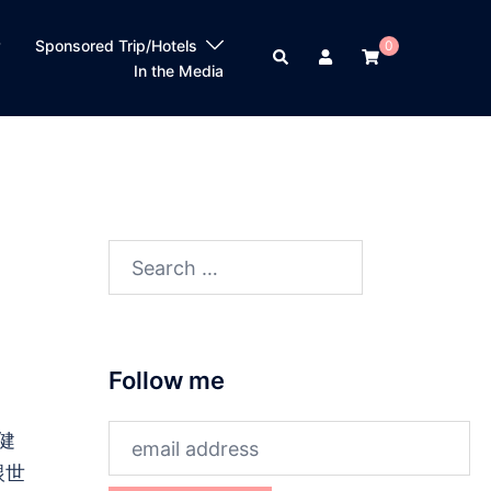
？
Sponsored Trip/Hotels
0
Search
In the Media
Search
for:
Follow me
健
跟世