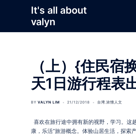
Skip
It's all about
to
valyn
content
（上）{住民宿
天1日游行程表
BY
VALYN LIM
21/12/2018
台湾.浓情人文
喜欢在旅行途中拥有新的视野，学习。这
康，乐活”旅游概念。体验山居生活，探索