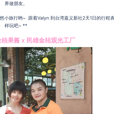
界做朋友。
旅行哟~ 跟着Valyn 到台湾嘉义新社2天1日的行程
样玩吧~ **
雄金桔果酱 x 民雄金桔观光工厂