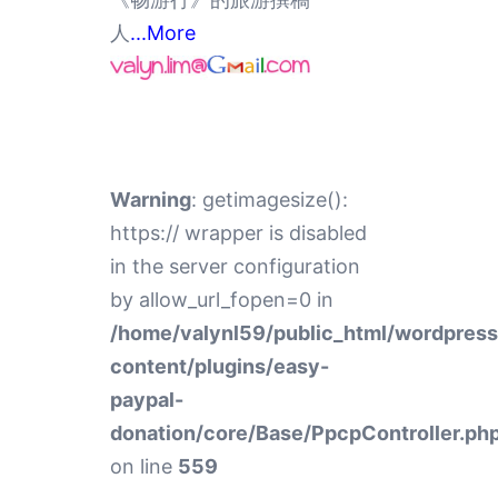
人
...More
Warning
: getimagesize():
https:// wrapper is disabled
in the server configuration
by allow_url_fopen=0 in
/home/valynl59/public_html/wordpres
content/plugins/easy-
paypal-
donation/core/Base/PpcpController.ph
on line
559