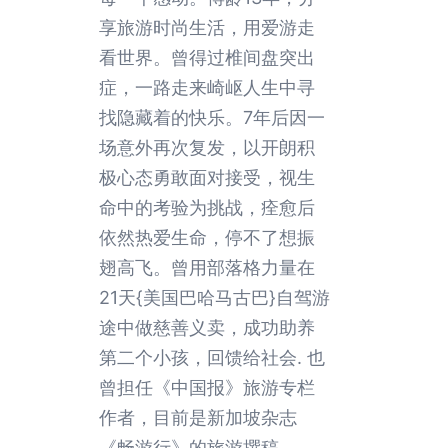
享旅游时尚生活，用爱游走
看世界。曾得过椎间盘突出
症，一路走来崎岖人生中寻
找隐藏着的快乐。7年后因一
场意外再次复发，以开朗积
极心态勇敢面对接受，视生
命中的考验为挑战，痊愈后
依然热爱生命，停不了想振
翅高飞。曾用部落格力量在
21天{美国巴哈马古巴}自驾游
途中做慈善义卖，成功助养
第二个小孩，回馈给社会. 也
曾担任《中国报》旅游专栏
作者，目前是新加坡杂志
《畅游行》的旅游撰稿