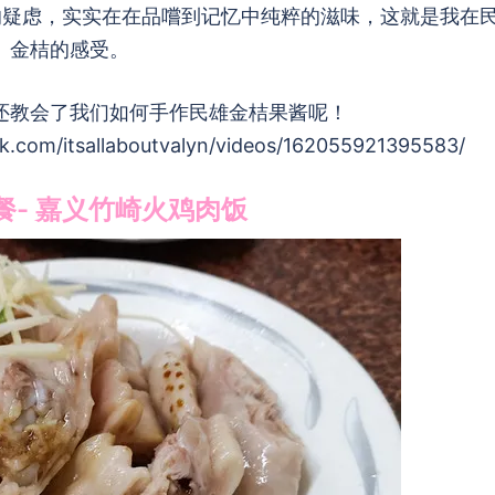
的疑虑，实实在在品嚐到记忆中纯粹的滋味，这就是我在
金桔的感受。
还教会了我们如何手作民雄金桔果酱呢！
om/itsallaboutvalyn/videos/162055921395583/
. 午餐- 嘉义竹崎火鸡肉饭