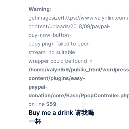
Warning
:
getimagesize(https://www.valynlim.com
content/uploads/2018/09/paypal-
buy-now-button-
copy.png): failed to open
stream: no suitable
wrapper could be found in
/home/valynl59/public_html/wordpres
content/plugins/easy-
paypal-
donation/core/Base/PpcpController.ph
on line
559
Buy me a drink 请我喝
一杯