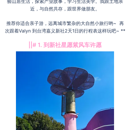
验山居生活，探索产业故事，学习生活美学。我跟土地亲
近，与自然共存，跟世界做朋友。
推荐你适合亲子游，远离城市繁杂的大自然小旅行哟~ 再
次跟着Valyn 到台湾嘉义新社2天1日的行程表这样玩吧~ **
||# 1. 到新社星愿紫风车许愿