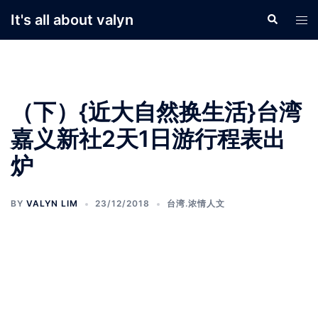
Skip
It's all about valyn
Search
Tog
to
men
content
（下）{近大自然换生活}台湾
嘉义新社2天1日游行程表出
炉
BY
VALYN LIM
23/12/2018
台湾.浓情人文