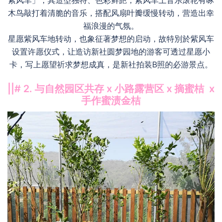
紫风车」，其造型独特、色彩鲜艷，紫风车上音乐滚轮有啄
木鸟敲打着清脆的音乐，搭配风扇叶瓣缓慢转动，营造出幸
福浪漫的气氛。
星愿紫风车地转动，也象征著梦想的启动，故特別於紫风车
设置许愿仪式，让造访新社圆梦园地的游客可透过星愿小
卡，写上愿望祈求梦想成真，是新社拍装B照的必游景点。
||# 2. 与自然园区共存 x 小路露营区 x 摘蜜桔 x
手作蜜渍金桔