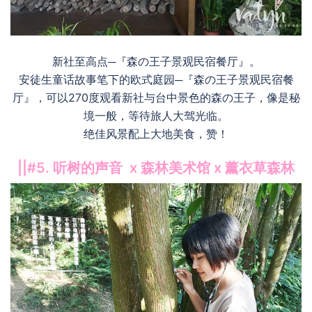
新社至高点─『森の王子景观民宿餐厅』。
安徒生童话故事笔下的欧式庭园─『森の王子景观民宿餐
厅』，可以270度观看新社与台中景色的森の王子，像是秘
境一般，等待旅人大驾光临。
绝佳风景配上大地美食，赞！
||#5. 听树的声音 x 森林美术馆 x 薰衣草森林