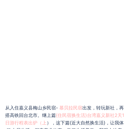
从入住嘉义县梅山乡民宿-
慕贝拉民宿
出发，转玩新社，再
搭高铁回台北市。继上篇
{住民宿换生活}台湾嘉义新社2天1
日游行程表出炉（上
），这下篇{近大自然换生活}，让我体