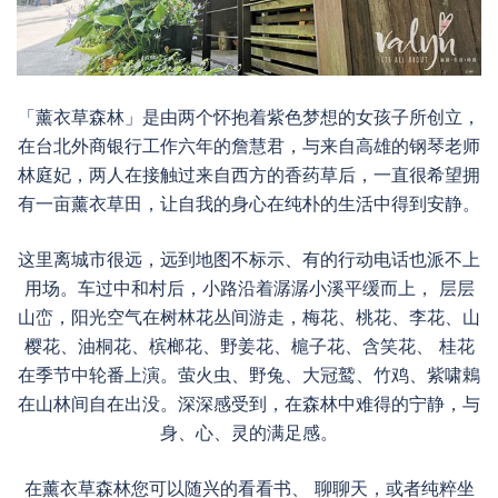
「薰衣草森林」是由两个怀抱着紫色梦想的女孩子所创立，
在台北外商银行工作六年的詹慧君，与来自高雄的钢琴老师
林庭妃，两人在接触过来自西方的香药草后，一直很希望拥
有一亩薰衣草田，让自我的身心在纯朴的生活中得到安静。
这里离城市很远，远到地图不标示、有的行动电话也派不上
用场。车过中和村后，小路沿着潺潺小溪平缓而上， 层层
山峦，阳光空气在树林花丛间游走，梅花、桃花、李花、山
樱花、油桐花、槟榔花、野姜花、槴子花、含笑花、 桂花
在季节中轮番上演。萤火虫、野兔、大冠鹫、竹鸡、紫啸鵣
在山林间自在出没。深深感受到，在森林中难得的宁静，与
身、心、灵的满足感。
在薰衣草森林您可以随兴的看看书、 聊聊天，或者纯粹坐