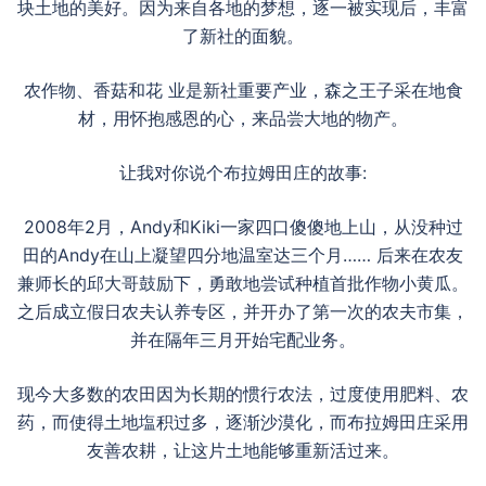
块土地的美好。因为来自各地的梦想，逐一被实现后，丰富
了新社的面貌。
农作物、香菇和花 业是新社重要产业，森之王子采在地食
材，用怀抱感恩的心，来品尝大地的物产。
让我对你说个布拉姆田庄的故事:
2008年2月，Andy和Kiki一家四口傻傻地上山，从没种过
田的Andy在山上凝望四分地温室达三个月…… 后来在农友
兼师长的邱大哥鼓励下，勇敢地尝试种植首批作物小黄瓜。
之后成立假日农夫认养专区，并开办了第一次的农夫市集，
并在隔年三月开始宅配业务。
现今大多数的农田因为长期的惯行农法，过度使用肥料、农
药，而使得土地塩积过多，逐渐沙漠化，而布拉姆田庄采用
友善农耕，让这片土地能够重新活过来。