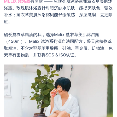
MELIX
沐浴露
有两款 —— 玫瑰亮肌沐浴露和薰衣草美肌沐
浴露。玫瑰肌沐浴露针对暗沉缺水肌肤，能提亮肤色、强效
补水；薰衣草美肌沐浴露则能舒缓敏感，深层滋润、去疤除
痘。
酷爱薰衣草精油的我，选择Melix 薰衣草美肌沐浴露
（450ml）。Melix 沐浴系列源自法国配方，采天然植物萃
取精油。不含
对羟基苯甲酸酯、
硅油、重金属、矿物油、色
素等有害物质，并获得SGS & ISO认证。