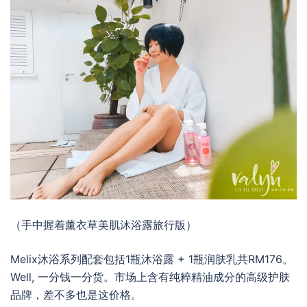
（手中握着
薰衣草美肌沐浴露旅行版
）
Melix沐浴系列配套包括1瓶沐浴露 + 1瓶润肤乳共RM176。
Well, 一分钱一分货。市场上含有纯粹精油成分的高级护肤
品牌，差不多也是这价格。