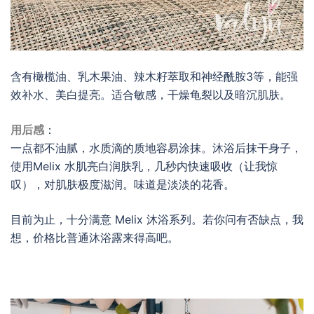
含有橄榄油、乳木果油、
辣木籽萃取和神经酰胺3等，能
强
效补水、美白提亮。适合敏感，干燥龟裂以及暗沉肌肤。
用后感
：
一点都不油腻，水质滴的质地容易涂抹。沐浴后抹干身子，
使用Melix 水肌亮白润肤乳，几秒内快速吸收（让我惊
叹），对肌肤极度滋润。味道是淡淡的花香。
目前为止，十分满意 Melix 沐浴系列。若你问有否缺点，我
想，价格比普通沐浴露来得高吧。