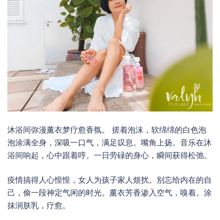
沐浴间弥漫薰衣梦疗愈香氛。 搓着泡沫，软绵绵的白色泡
泡涂满全身，深吸一口气，满足叹息。嘴角上扬。音乐在沐
浴间响起，心中跟着哼。一日劳碌的身心，瞬间获得松弛。
疫情搞得人心惶惶，女人为孩子家人烦扰。别忘给内在的自
己，偷一段神定气闲的时光。薰衣芳香渗入空气，嗅着。涂
抹润肤乳，疗愈。