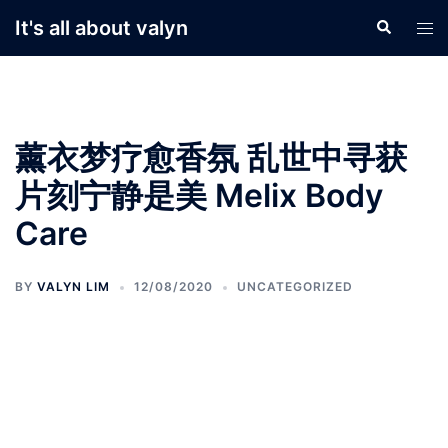
Skip
It's all about valyn
Search
Tog
to
men
content
薰衣梦疗愈香氛 乱世中寻获
片刻宁静是美 Melix Body
Care
BY
VALYN LIM
12/08/2020
UNCATEGORIZED