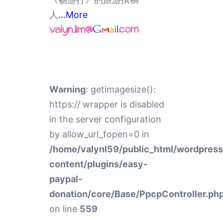
人
...More
Warning
: getimagesize():
https:// wrapper is disabled
in the server configuration
by allow_url_fopen=0 in
/home/valynl59/public_html/wordpres
content/plugins/easy-
paypal-
donation/core/Base/PpcpController.ph
on line
559