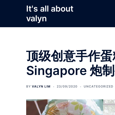
Skip
It's all about
to
valyn
content
顶级创意手作蛋糕外送
Singapore 
BY
VALYN LIM
23/09/2020
UNCATEGORIZED