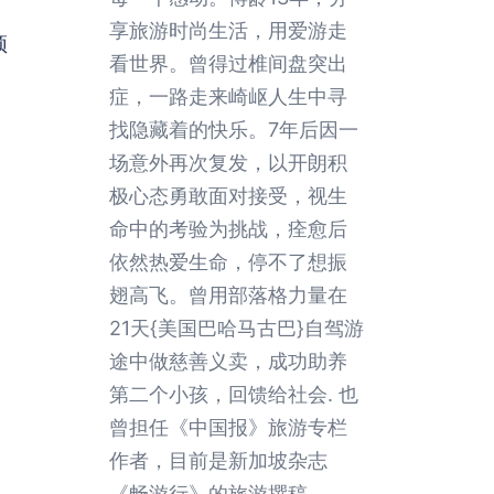
享旅游时尚生活，用爱游走
顶
看世界。曾得过椎间盘突出
症，一路走来崎岖人生中寻
找隐藏着的快乐。7年后因一
场意外再次复发，以开朗积
极心态勇敢面对接受，视生
命中的考验为挑战，痊愈后
依然热爱生命，停不了想振
翅高飞。曾用部落格力量在
21天{美国巴哈马古巴}自驾游
途中做慈善义卖，成功助养
第二个小孩，回馈给社会. 也
曾担任《中国报》旅游专栏
作者，目前是新加坡杂志
《畅游行》的旅游撰稿