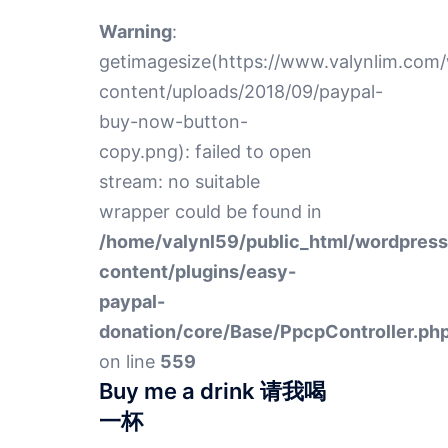
Warning
:
getimagesize(https://www.valynlim.com
content/uploads/2018/09/paypal-
buy-now-button-
copy.png): failed to open
stream: no suitable
wrapper could be found in
/home/valynl59/public_html/wordpres
content/plugins/easy-
paypal-
donation/core/Base/PpcpController.ph
on line
559
Buy me a drink 请我喝
一杯