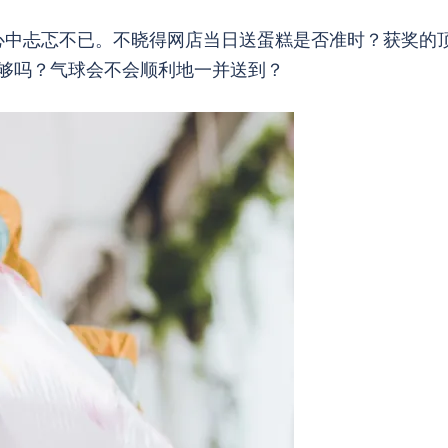
心中忐忑不已。不晓得网店当日送蛋糕是否准时？获奖的
足够吗？气球会不会顺利地一并送到？