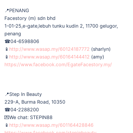
📍PENANG
Facestory (m) sdn bhd
1-01-25,e-gate,lebuh tunku kudin 2, 11700 gelugor,
penang
☎04-6598806
📱
http://www.wasap.my/60124187772
(sharlyn)
📱
http://www.wasap.my/60164144412
(amy)
https://www.facebook.com/EgateFacestory.my/
📍Step In Beauty
229-A, Burma Road, 10350
☎04-2288200
💌We chat: STEPIN88
📱
http://www.wasap.my/601164428846
https://www.facebook.com/stepinbeauty