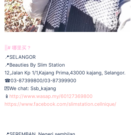
||# 哪里买？
📍SELANGOR
📍Beauties By Slim Station
12,Jalan Kp 1/1,Kajang Prima,43000 kajang, Selangor.
☎03-87399800/03-87399900
💌We chat: Ssb_kajang
📱
http://www.wasap.my/60127369800
https://www.facebook.com/slimstation.cellnique/
📍SEREMBAN, Negeri sembilan