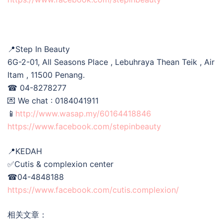
📍Step In Beauty
6G-2-01, All Seasons Place , Lebuhraya Thean Teik , Air
Itam , 11500 Penang.
☎ 04-8278277
💌 We chat : 0184041911
📱
http://www.wasap.my/60164418846
https://www.facebook.com/stepinbeauty
📍KEDAH
✅Cutis & complexion center
☎04-4848188
https://www.facebook.com/cutis.complexion/
相关文章：