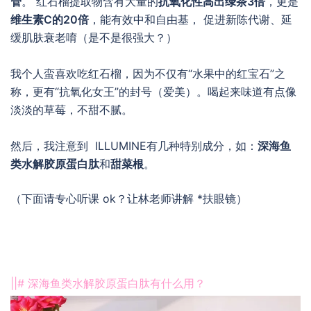
管
。 红石榴提取物含有大量的
抗氧化性高出绿茶3倍
，更是
维生素C的20倍
，能有效中和自由基， 促进新陈代谢、延
缓肌肤衰老唷（是不是很强大？）
我个人蛮喜欢吃红石榴，因为不仅有“水果中的红宝石”之
称，更有“抗氧化女王”的封号（爱美）。喝起来味道有点像
淡淡的草莓，不甜不腻。
然后，我注意到 ILLUMINE有几种特别成分，如：
深海鱼
类水解胶原蛋白肽
和
甜菜根
。
（下面请专心听课 ok？让林老师讲解 *扶眼镜）
||# 深海鱼类水解胶原蛋白肽有什么用？