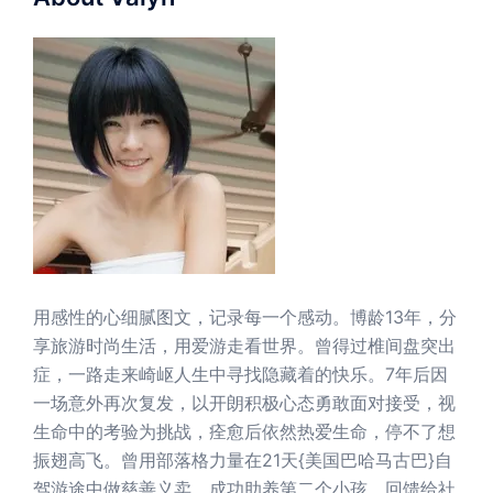
用感性的心细腻图文，记录每一个感动。博龄13年，分
享旅游时尚生活，用爱游走看世界。曾得过椎间盘突出
症，一路走来崎岖人生中寻找隐藏着的快乐。7年后因
一场意外再次复发，以开朗积极心态勇敢面对接受，视
生命中的考验为挑战，痊愈后依然热爱生命，停不了想
振翅高飞。曾用部落格力量在21天{美国巴哈马古巴}自
驾游途中做慈善义卖，成功助养第二个小孩，回馈给社