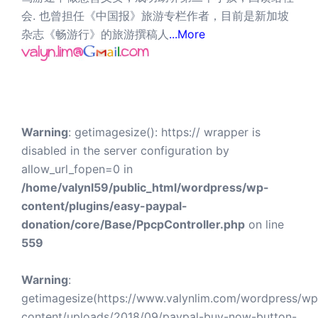
会. 也曾担任《中国报》旅游专栏作者，目前是新加坡
杂志《畅游行》的旅游撰稿人
...More
Warning
: getimagesize(): https:// wrapper is
disabled in the server configuration by
allow_url_fopen=0 in
/home/valynl59/public_html/wordpress/wp-
content/plugins/easy-paypal-
donation/core/Base/PpcpController.php
on line
559
Warning
:
getimagesize(https://www.valynlim.com/wordpress/wp
content/uploads/2018/09/paypal-buy-now-button-