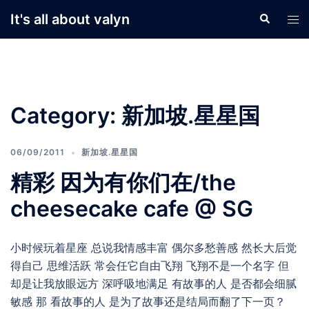
Skip
It's all about valyn
Search
Tog
to
men
content
Category:
新加坡.星星国
06/09/2011
新加坡.星星国
精彩 因为有你们在/the
cheesecake cafe @ SG
小时候玩着星座 总说我情感丰富 偶尔多愁善感 然长大后觉
得自己 思维活跃 常会任它自由飞翔 飞翔不是一个名字 但
却是让我放眼远方 深呼吸地满足 有故事的人 是否都会细腻
敏感 那 看故事的人 是为了故事还是结局而翻了下一页？