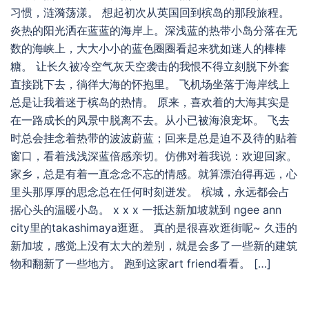
习惯，涟漪荡漾。 想起初次从英国回到槟岛的那段旅程。
炎热的阳光洒在蓝蓝的海岸上。深浅蓝的热带小岛分落在无
数的海峡上，大大小小的蓝色圈圈看起来犹如迷人的棒棒
糖。 让长久被冷空气灰天空袭击的我恨不得立刻脱下外套
直接跳下去，徜徉大海的怀抱里。 飞机场坐落于海岸线上
总是让我着迷于槟岛的热情。 原来，喜欢着的大海其实是
在一路成长的风景中脱离不去。从小已被海浪宠坏。 飞去
时总会挂念着热带的波波蔚蓝；回来是总是迫不及待的贴着
窗口，看着浅浅深蓝倍感亲切。仿佛对着我说：欢迎回家。
家乡，总是有着一直念念不忘的情感。就算漂泊得再远，心
里头那厚厚的思念总在任何时刻迸发。 槟城，永远都会占
据心头的温暖小岛。 x x x 一抵达新加坡就到 ngee ann
city里的takashimaya逛逛。 真的是很喜欢逛街呢~ 久违的
新加坡，感觉上没有太大的差别，就是会多了一些新的建筑
物和翻新了一些地方。 跑到这家art friend看看。 […]