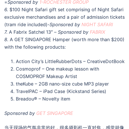
=
Sponsored by
1-ROCHESTER GROUP
6.
$100 Night Safari gift set comprising of Night Safari
exclusive merchandises and a pair of admission tickets
(tram ride included)-
Sponsored by
NIGHT SAFARI
7.
A Fabrix Satchel 13″ –
Sponsored by
FABRIX
8.
A GET SINGAPORE Hamper (worth more than $200)
with the following products:
Action City’s LittleRubberDots – CreativeDotBook
Cosmoprof – One makeup lesson with
COSMOPROF Makeup Artist
theKube – 2GB nano-size cube MP3 player
TravelPAC – iPad Case (Kickstand Series)
Breadou® – Novelty item
Sponsored by
GET SINGAPORE
当天现场的气氛非常的好，很多摄影机一直对焦，感觉就像