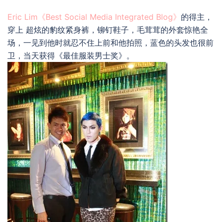
Eric Lim《Best Social Media Integrated Blog》
的得主，
穿上 超炫的豹纹紧身裤，铆钉鞋子，毛茸茸的外套惊艳全
场，一见到他时就忍不住上前和他拍照，蓝色的头发也很前
卫，当天获得《最佳服装男士奖》。