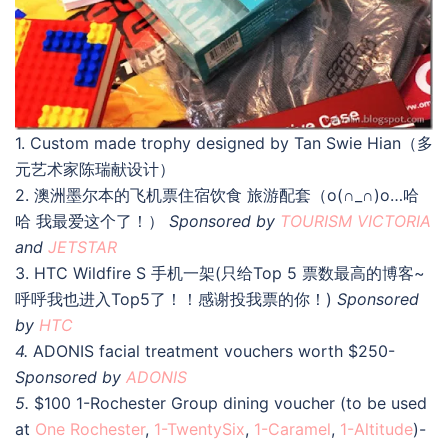
1. Custom made trophy designed by Tan Swie Hian（多
元艺术家陈瑞献设计）
2. 澳洲墨尔本的飞机票住宿饮食 旅游配套（o(∩_∩)o…哈
哈 我最爱这个了！）
Sponsored by
TOURISM VICTORIA
and
JETSTAR
3. HTC Wildfire S 手机一架(只给Top 5 票数最高的博客~
呼呼我也进入Top5了！！感谢投我票的你！)
Sponsored
by
HTC
4.
ADONIS facial treatment vouchers worth $250-
Sponsored by
ADONIS
5.
$100 1-Rochester Group dining voucher (to be used
at
One Rochester
,
1-TwentySix
,
1-Caramel
,
1-Altitude
)-