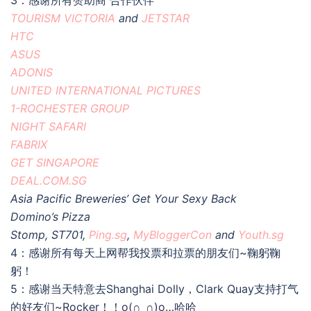
3：感谢所有赞助商 合作伙伴
TOURISM VICTORIA
and
JETSTAR
HTC
ASUS
ADONIS
UNITED INTERNATIONAL PICTURES
1-ROCHESTER GROUP
NIGHT SAFARI
FABRIX
GET SINGAPORE
DEAL.COM.SG
Asia Pacific Breweries’ Get Your Sexy Back
Domino’s Pizza
Stomp, ST701,
Ping.sg
,
MyBloggerCon
and
Youth.sg
4：感谢所有每天上网帮我投票和拉票的朋友们~鞠躬鞠
躬！
5：感谢当天特意去Shanghai Dolly，Clark Quay支持打气
的好友们~Rocker！！o(∩_∩)o…哈哈