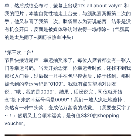
单，然后成绩公布时，萤幕上出现“It’s all about valyn” 和
我的照片，本能自觉性地走上台去，与颁奖嘉宾握第二次的
手，他又恭喜了我第二次。脑袋里以为要说感言，结果是没
有机会开口，反而是被媒体采访时说得一塌糊涂~（气氛真
的是太热闹了~脑筋被热血冲头）
*第三次上台*
节目快接近尾声，幸运抽奖来了。每位入席者都会有一张入
门卷幸运号码。当天开始念第一位幸运者时候，还找不到我
那张入门卷，过后探一只手在包里摸索后，终于找到。那时
被念到的幸运号码是“0109”。我就有点失望地对朋友
说，“哦，我的是0099”。结果，话没说完，司仪就开始
念“接下来的幸运号码是0099”！我们一堆人疯狂地傻掉，
突然有一种中头奖，变成亿万富翁的感觉。（我要去买字了
~！）然后又上台领幸运奖，是价值S$20的shopping
voucher。