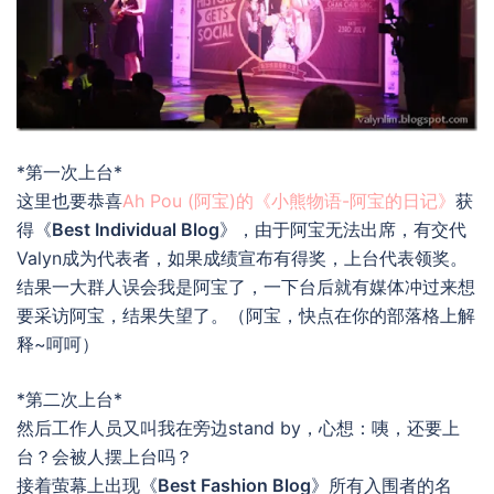
*第一次上台*
这里也要恭喜
Ah Pou (阿宝)的《小熊物语-阿宝的日记》
获
得《
Best Individual Blog
》，由于阿宝无法出席，有交代
Valyn成为代表者，如果成绩宣布有得奖，上台代表领奖。
结果一大群人误会我是阿宝了，一下台后就有媒体冲过来想
要采访阿宝，结果失望了。（阿宝，快点在你的部落格上解
释~呵呵）
*第二次上台*
然后工作人员又叫我在旁边stand by，心想：咦，还要上
台？会被人摆上台吗？
接着萤幕上出现《
Best Fashion Blog
》所有入围者的名