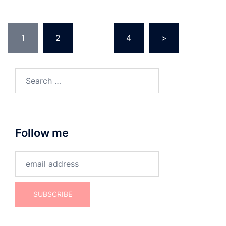
Posts
1
2
…
4
>
pagination
Search
for:
Follow me