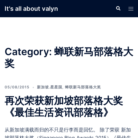
Skip
It's all about valyn
Search
Tog
to
men
content
Category:
蝉联新马部落格大
奖
05/08/2015
新加坡.星星国
,
蝉联新马部落格大奖
再次荣获新加坡部落格大奖
《最佳生活资讯部落格》
从新加坡满载而归的不只是行李而是回忆。 除了荣获 新加
坡部落格大奖（Singapore Blog Awards 2015）《最佳生