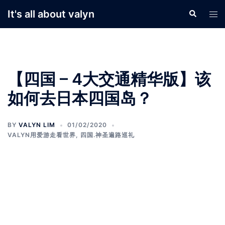
Skip
It's all about valyn
Search
Tog
to
men
content
【四国 – 4大交通精华版】该
如何去日本四国岛？
BY
VALYN LIM
01/02/2020
VALYN用爱游走看世界
,
四国.神圣遍路巡礼