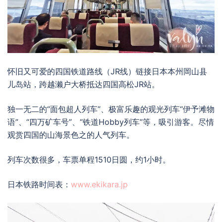
怀旧又可爱的
四国铁道路线
（JR线）
链接日本本州
岡山
县
儿岛站
，
跨越濑户大桥
抵达四国高松JR站。
独一无二的“面包超人列车”、极富乐趣的观光列车“伊予滩物
语”、“四万矿车号”、“铁道Hobby列车”等，吸引游客。
尽情
观赏四国的山海景色之
的人气列车。
列车次数很多，车票单程1510日圆，约1小时。
日本铁路时间表：
www.ekikara.jp