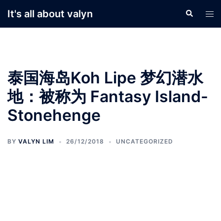
Skip
It's all about valyn
Search
Tog
to
men
content
泰国海岛Koh Lipe 梦幻潜水
地：被称为 Fantasy Island-
Stonehenge
BY
VALYN LIM
26/12/2018
UNCATEGORIZED