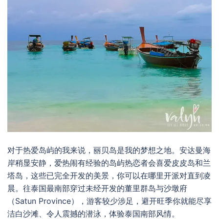
对于热爱岛屿的我来说，丽贝岛是我的梦想之地。
安达曼海
岸
稍显安静，爱热闹有经验的岛屿热恋者会喜爱皮皮岛和兰
塔岛，这些已完全开发的美景，你可以在哪里开派对直到凌
晨。往泰国最南部穿过未经开发的董里群岛与沙墩府
（Satun Province），游客较少涉足，避开旺季你就能尽享
洁白沙滩、令人震撼的潜泳，体验泰国南部风情。