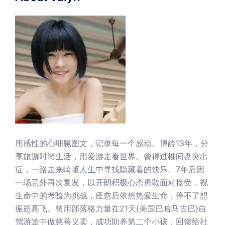
用感性的心细腻图文，记录每一个感动。博龄13年，分
享旅游时尚生活，用爱游走看世界。曾得过椎间盘突出
症，一路走来崎岖人生中寻找隐藏着的快乐。7年后因
一场意外再次复发，以开朗积极心态勇敢面对接受，视
生命中的考验为挑战，痊愈后依然热爱生命，停不了想
振翅高飞。曾用部落格力量在21天{美国巴哈马古巴}自
驾游途中做慈善义卖，成功助养第二个小孩，回馈给社