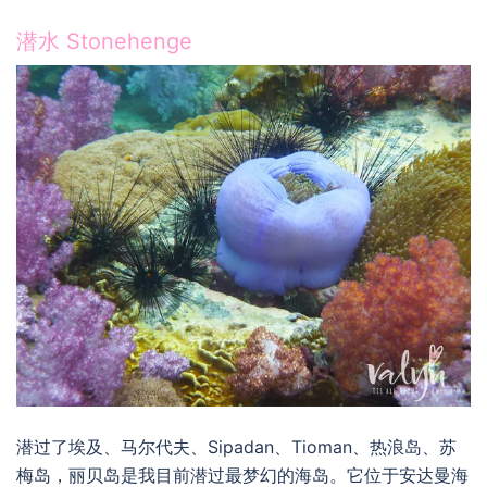
潜水 Stonehenge
潜过了埃及、马尔代夫、Sipadan、Tioman、热浪岛、苏
梅岛，丽贝岛是我目前潜过最梦幻的海岛。它位于安达曼海