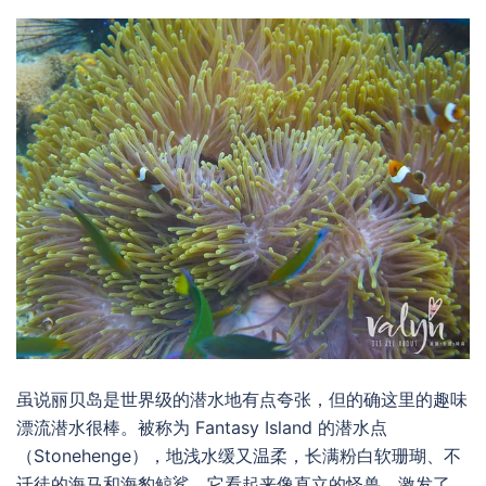
虽说丽贝岛是世界级的潜水地有点夸张，但的确这里的趣味
漂流潜水很棒。被称为 Fantasy Island 的潜水点
（Stonehenge），地浅水缓又温柔，长满粉白软珊瑚、不
迁徒的海马和海豹鲸鲨，它看起来像直立的怪兽，激发了