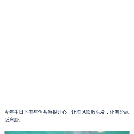
今年生日下海与鱼共游很开心，让海风吹散头发，让海盐舔
舐肩膀。