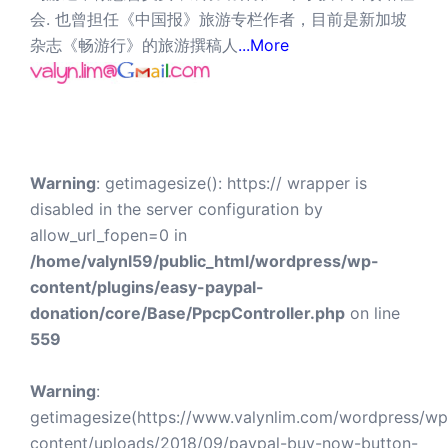
会. 也曾担任《中国报》旅游专栏作者，目前是新加坡
杂志《畅游行》的旅游撰稿人
...More
Warning
: getimagesize(): https:// wrapper is
disabled in the server configuration by
allow_url_fopen=0 in
/home/valynl59/public_html/wordpress/wp-
content/plugins/easy-paypal-
donation/core/Base/PpcpController.php
on line
559
Warning
:
getimagesize(https://www.valynlim.com/wordpress/wp
content/uploads/2018/09/paypal-buy-now-button-