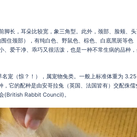
前脚长，耳朵比较宽，象三角型。此外，颈部、脸颊、头
字的围住颈部），有纯白色、野鼠色、棕色、白底黑斑等色
小、爱干净、乖巧又很活泼，也是一种不常生病的品种，
世界名宠（惊？！），属宠物兔类。一般上标准体重为 3.25
品种，它的配种是由安哥拉兔（英国、法国皆有）交配侏儒
h Rabbit Council)。