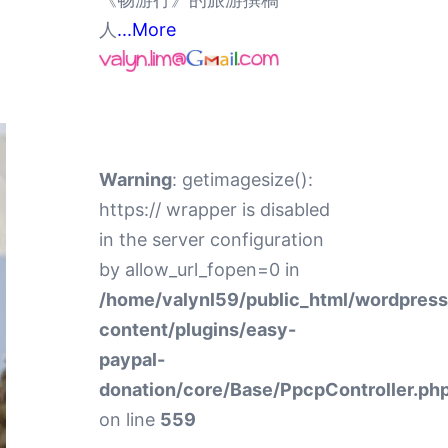
人
...More
Warning
: getimagesize():
https:// wrapper is disabled
in the server configuration
by allow_url_fopen=0 in
/home/valynl59/public_html/wordpres
content/plugins/easy-
paypal-
donation/core/Base/PpcpController.ph
on line
559