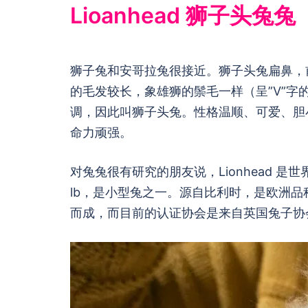
Lioanhead 狮子头兔兔
狮子兔和安哥拉兔很接近。狮子头兔扁鼻，
的毛发较长，象雄狮的鬃毛一样（呈”V”
调，因此叫狮子头兔。性格温顺、可爱、胆
命力顽强。
对兔兔很有研究的朋友说，Lionhead 是
lb，是小型兔之一。源自比利时，是欧洲
而成，而目前的认证协会是来自英国兔子协会(Britis