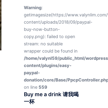
Warning
:
getimagesize(https://www.valynlim.com
content/uploads/2018/09/paypal-
buy-now-button-
copy.png): failed to open
stream: no suitable
wrapper could be found in
/home/valynl59/public_html/wordpres
content/plugins/easy-
paypal-
donation/core/Base/PpcpController.ph
on line
559
Buy me a drink 请我喝
一杯