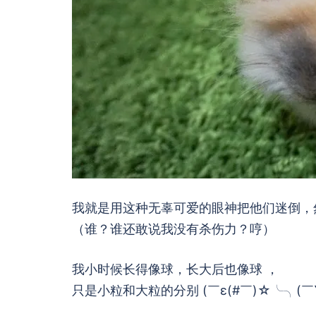
我就是用这种无辜可爱的眼神把他们迷倒，
（谁？谁还敢说我没有杀伤力？哼）
我小时候长得像球，长大后也像球 ，
只是小粒和大粒的分别 (￣ε(#￣)☆╰╮(￣▽