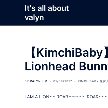
Skip
It's all about
to
valyn
content
【KimchiBa
Lionhead Bunn
BY
VALYN LIM
01/09/2017
KIMCHIBABY 兔女
I AM A LION~~ ROAR~~~~~~ ROAR~~