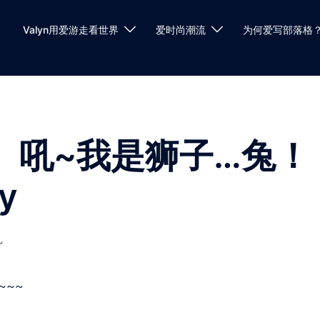
Valyn用爱游走看世界
爱时尚潮流
为何爱写部落格
by】吼~我是狮子…兔！
y
儿
~~~~