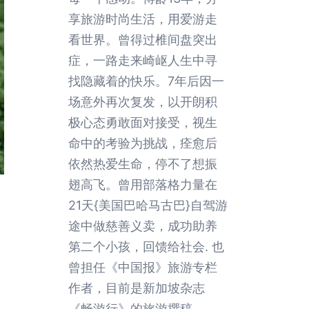
享旅游时尚生活，用爱游走
看世界。曾得过椎间盘突出
症，一路走来崎岖人生中寻
找隐藏着的快乐。7年后因一
场意外再次复发，以开朗积
极心态勇敢面对接受，视生
命中的考验为挑战，痊愈后
依然热爱生命，停不了想振
翅高飞。曾用部落格力量在
21天{美国巴哈马古巴}自驾游
途中做慈善义卖，成功助养
第二个小孩，回馈给社会. 也
曾担任《中国报》旅游专栏
作者，目前是新加坡杂志
《畅游行》的旅游撰稿