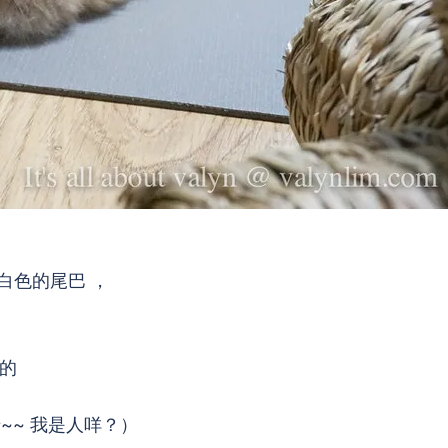
白色的尾巴 ，
教的
~~ 我是人咩？）