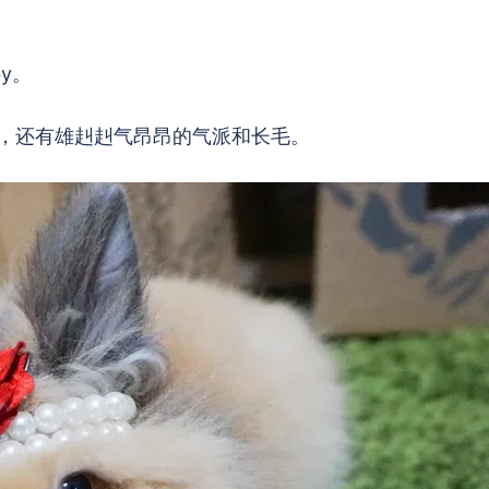
by。
，还有雄赳赳气昂昂的气派和长毛。