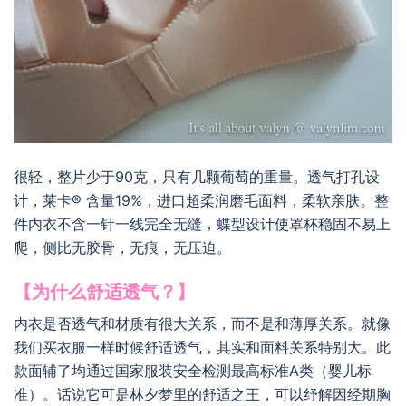
很轻，整片少于90克，只有几颗葡萄的重量。透气打孔设
计，莱卡® 含量19%，进口超柔润磨毛面料，柔软亲肤。整
件内衣不含一针一线完全无缝，蝶型设计使罩杯稳固不易上
爬，侧比无胶骨，无痕，无压迫。
【为什么舒适透气？】
内衣是否透气和材质有很大关系，而不是和薄厚关系。就像
我们买衣服一样时候舒适透气，其实和面料关系特别大。此
款面辅了均通过国家服装安全检测最高标准A类（婴儿标
准）。话说它可是林夕梦里的舒适之王，可以纾解因经期胸