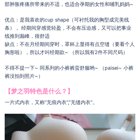
部肿胀疼痛所带来的不适，也适合孕期的女性和哺乳妈妈~
优点：是我喜欢的cup shape（可衬托我的胸型成完美线
条）， 经期间穿感觉轻盈，不会有压迫感，又可以把事业
线推到巅峰，很舒适
缺点：不在月经期间穿时，罩杯上显得有点空缝（要看个人
胸形啦），所以才叫经期款~ （所以我有2件不同尺码）
不得不提一下~ 同系列的小裤裤蛮舒服哟~ （paisei~ 小裤
裤没拍到照片~）
【梦之羽特色是什么？】
一片式内衣，又称“无痕内衣”,”无缝内衣“。