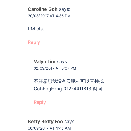
Caroline Goh
says:
30/08/2017 AT 4:36 PM
PM pls.
Reply
Valyn Lim
says:
02/09/2017 AT 3:07 PM
不好意思我没有卖哦~ 可以直接找
GohEngFong 012-4411813 询问
Reply
Betty Betty Foo
says:
06/09/2017 AT 4:45 AM