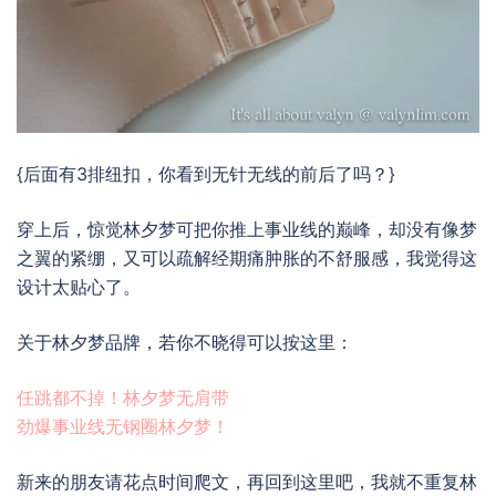
{后面有3排纽扣，你看到无针无线的前后了吗？}
穿上后，惊觉林夕梦可把你推上事业线的巅峰，却没有像梦
之翼的紧绷，又可以疏解经期痛肿胀的不舒服感，我觉得这
设计太贴心了。
关于林夕梦品牌，若你不晓得可以按这里：
任跳都不掉！林夕梦无肩带
劲爆事业线无钢圈林夕梦！
新来的朋友请花点时间爬文，再回到这里吧，我就不重复林