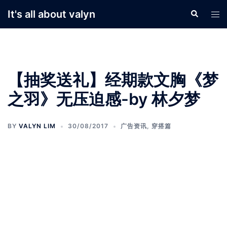
Skip
It's all about valyn
Search
Tog
to
men
content
【抽奖送礼】经期款文胸《梦
之羽》无压迫感-by 林夕梦
BY
VALYN LIM
30/08/2017
广告资讯
,
穿搭篇