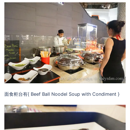
面食柜台有{ Beef Ball Noodel Soup with Condiment }