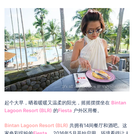
起个大早，晒着暖暖又温柔的阳光，摇摇摆摆坐在
Bintan
Lagoon Resort (BLR)
的
Fiesta
户外区用餐。
Bintan Lagoon Resort (BLR)
共拥有14间餐厅和酒吧。这
家色彩缤纷的
Fiesta
，2016年5月开始启用，环境看得让人