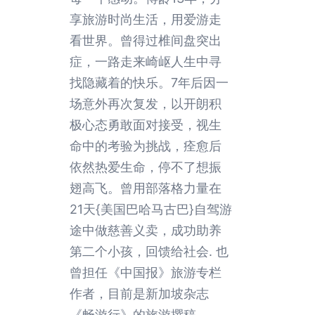
享旅游时尚生活，用爱游走
看世界。曾得过椎间盘突出
症，一路走来崎岖人生中寻
找隐藏着的快乐。7年后因一
场意外再次复发，以开朗积
极心态勇敢面对接受，视生
命中的考验为挑战，痊愈后
依然热爱生命，停不了想振
翅高飞。曾用部落格力量在
21天{美国巴哈马古巴}自驾游
途中做慈善义卖，成功助养
第二个小孩，回馈给社会. 也
曾担任《中国报》旅游专栏
作者，目前是新加坡杂志
《畅游行》的旅游撰稿