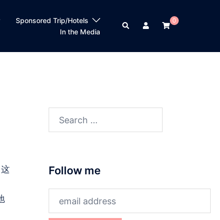
？
Sponsored Trip/Hotels
0
Search
In the Media
Search
for:
出这
Follow me
地