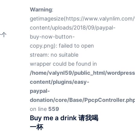
Warning
:
getimagesize(https://www.valynlim.com
content/uploads/2018/09/paypal-
一个
buy-now-button-
copy.png): failed to open
stream: no suitable
wrapper could be found in
/home/valynl59/public_html/wordpres
content/plugins/easy-
paypal-
donation/core/Base/PpcpController.ph
on line
559
Buy me a drink 请我喝
一杯