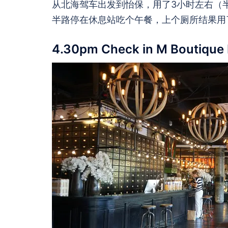
从北海驾车出发到怡保，用了3小时左右（
半路停在休息站吃个午餐，上个厕所结果用了
4.30pm Check in M Boutique 