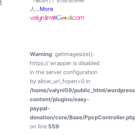
觉
人
...More
Warning
: getimagesize():
https:// wrapper is disabled
in the server configuration
by allow_url_fopen=0 in
/home/valynl59/public_html/wordpres
content/plugins/easy-
paypal-
donation/core/Base/PpcpController.ph
on line
559