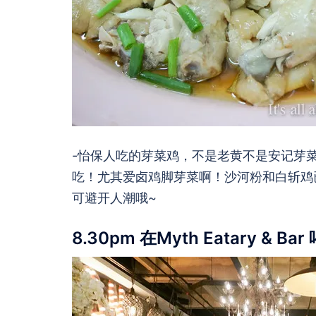
-怡保人吃的芽菜鸡，不是老黄不是安记芽
吃！尤其爱卤鸡脚芽菜啊！沙河粉和白斩鸡已
可避开人潮哦~
8.30pm 在Myth Eatary & Ba