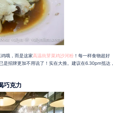
菜鸡哦，而是这家
高温街芽菜鸡沙河粉
！每一样食物超好
是招牌更加不用说了！实在大推。建议在6.30pm抵达
r 喝巧克力