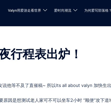
Valyn用爱游走看世界
爱时尚潮流
为何爱写部落格
1夜行程表出炉！
友说他等不及了直催稿~ 所以Its all about valyn 加快生
原因是想测试老人家可不可以坐车2小时 “顺便”攻下道