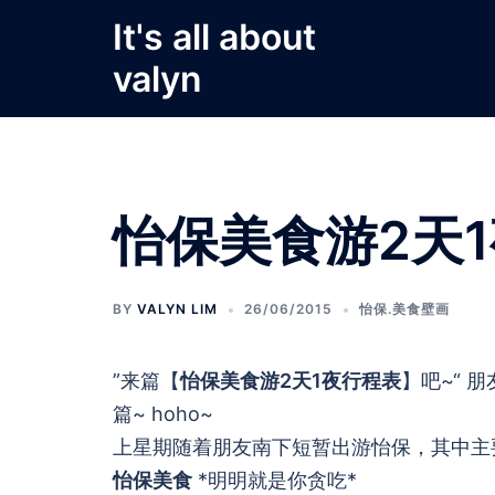
Skip
It's all about
to
valyn
content
怡保美食游2天
BY
VALYN LIM
26/06/2015
怡保.美食壁画
”来篇【
怡保美食游2天1夜行程表
】吧~“ 朋
篇~ hoho~
上星期随着朋友南下短暂出游怡保，其中主要
怡保美食
*明明就是你贪吃*