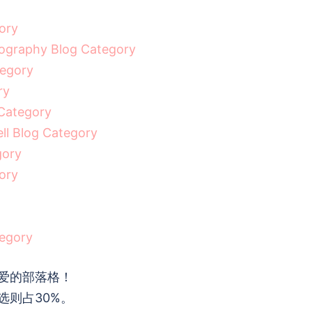
gory
ography Blog Category
tegory
ry
Category
Blog Category
gory
ory
egory
爱的部落格！
选则占30%。