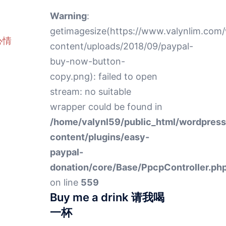
Warning
:
getimagesize(https://www.valynlim.com
心情
content/uploads/2018/09/paypal-
buy-now-button-
copy.png): failed to open
stream: no suitable
wrapper could be found in
/home/valynl59/public_html/wordpres
content/plugins/easy-
paypal-
donation/core/Base/PpcpController.ph
on line
559
Buy me a drink 请我喝
一杯