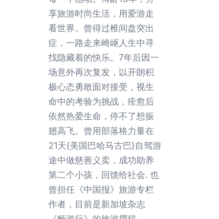
享旅游时尚生活，用爱游走
看世界。曾得过椎间盘突出
症，一路走来崎岖人生中寻
找隐藏着的快乐。7年后因一
场意外再次复发，以开朗积
极心态勇敢面对接受，视生
命中的考验为挑战，痊愈后
依然热爱生命，停不了想振
翅高飞。曾用部落格力量在
21天{美国巴哈马古巴}自驾游
途中做慈善义卖，成功助养
第二个小孩，回馈给社会. 也
曾担任《中国报》旅游专栏
作者，目前是新加坡杂志
《畅游行》的旅游撰稿