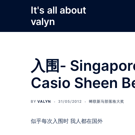
Skip
It's all about
to
valyn
content
入围- Singapore
Casio Sheen Be
BY
VALYN
31/05/2012
蝉联新马部落格大奖
似乎每次入围时 我人都在国外