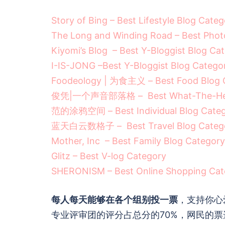
Story of Bing – Best Lifestyle Blog Cate
The Long and Winding Road – Best Phot
Kiyomi’s Blog – Best Y-Bloggist Blog Ca
I-IS-JONG –Best Y-Bloggist Blog Catego
Foodeology | 为食主义 – Best Food Blog 
俊凭|一个声音部落格 – Best What-The-Hell 
范的涂鸦空间 – Best Individual Blog Cate
蓝天白云数格子 – Best Travel Blog Categ
Mother, Inc – Best Family Blog Category
Glitz – Best V-log Category
SHERONISM – Best Online Shopping Cat
每人每天能够在各个组别投一票
，支持你心
专业评审团的评分占总分的70%，网民的票