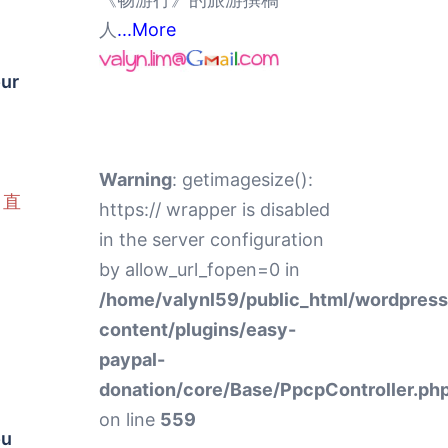
人
...More
our
Warning
: getimagesize():
 直
https:// wrapper is disabled
in the server configuration
by allow_url_fopen=0 in
/home/valynl59/public_html/wordpres
content/plugins/easy-
paypal-
donation/core/Base/PpcpController.ph
on line
559
ou