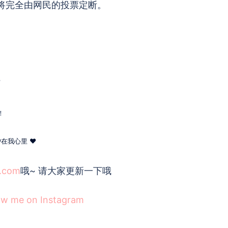
奖项将完全由网民的投票定断。
”
！
在我心里 ♥
.com
哦~ 请大家更新一下哦
ow me on Instagram