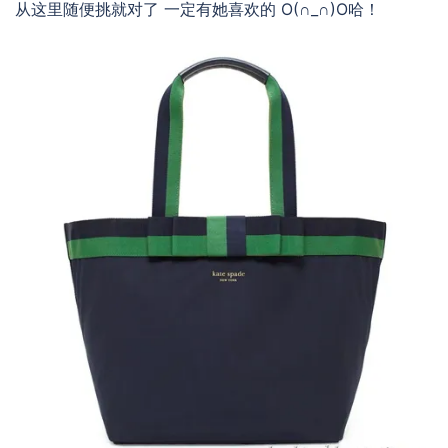
从这里随便挑就对了 一定有她喜欢的 O(∩_∩)O哈！