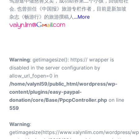
驾游途中做慈善义卖，成功助养第二个小孩，回馈给社
会. 也曾担任《中国报》旅游专栏作者，目前是新加坡
杂志《畅游行》的旅游撰稿人
...More
Warning
: getimagesize(): https:// wrapper is
disabled in the server configuration by
allow_url_fopen=0 in
/home/valynl59/public_html/wordpress/wp-
content/plugins/easy-paypal-
donation/core/Base/PpcpController.php
on line
559
Warning
:
getimagesize(https://www.valynlim.com/wordpress/wp