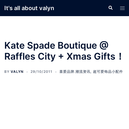
Skip
It's all about valyn
Search
Tog
to
men
content
Kate Spade Boutique @
Raffles City + Xmas Gifts！
BY
VALYN
29/10/2011
喜爱品牌.潮流资讯
,
超可爱饰品小配件