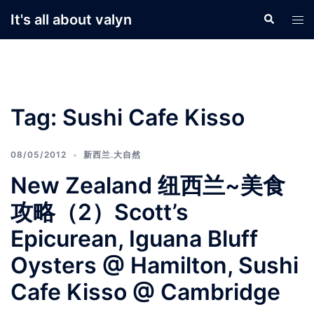
Skip
It's all about valyn
Search
Tog
to
men
content
Tag:
Sushi Cafe Kisso
08/05/2012
新西兰.大自然
New Zealand 纽西兰~美食
攻略（2）Scott’s
Epicurean, Iguana Bluff
Oysters @ Hamilton, Sushi
Cafe Kisso @ Cambridge