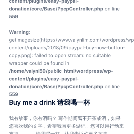
content/plugins/easy-paypal-
donation/core/Base/PpcpController.php
on line
559
Warning
:
getimagesize(https://www.valynlim.com/wordpress/wp
content/uploads/2018/09/paypal-buy-now-button-
copy.png): failed to open stream: no suitable
wrapper could be found in
/home/valynl59/public_html/wordpress/wp-
content/plugins/easy-paypal-
donation/core/Base/PpcpController.php
on line
559
Buy me a drink 请我喝一杯
我有故事，你有酒吗？ 写作期间离不开茶或酒，如果
您喜欢我的文字，希望我写更多游记，您可以用行动来
支持 ——— 请我喝一杯，让我告诉你更多故事。