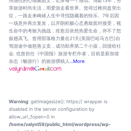
用感性的心细腻图文，记录每一个感动。博龄13年，分
享旅游时尚生活，用爱游走看世界。曾得过椎间盘突出
症，一路走来崎岖人生中寻找隐藏着的快乐。7年后因
一场意外再次复发，以开朗积极心态勇敢面对接受，视
生命中的考验为挑战，痊愈后依然热爱生命，停不了想
振翅高飞。曾用部落格力量在21天{美国巴哈马古巴}自
驾游途中做慈善义卖，成功助养第二个小孩，回馈给社
会. 也曾担任《中国报》旅游专栏作者，目前是新加坡
杂志《畅游行》的旅游撰稿人
...More
Warning
: getimagesize(): https:// wrapper is
disabled in the server configuration by
allow_url_fopen=0 in
/home/valynl59/public_html/wordpress/wp-