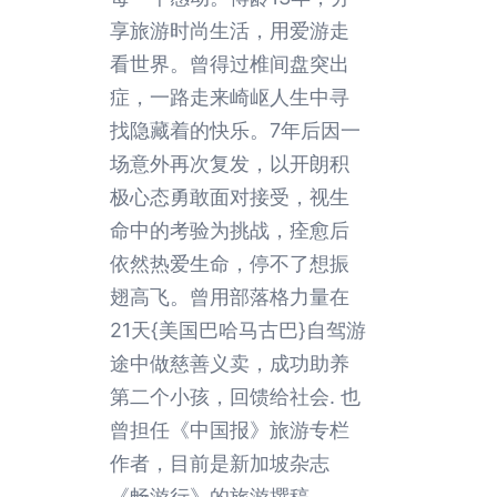
享旅游时尚生活，用爱游走
看世界。曾得过椎间盘突出
症，一路走来崎岖人生中寻
找隐藏着的快乐。7年后因一
场意外再次复发，以开朗积
极心态勇敢面对接受，视生
命中的考验为挑战，痊愈后
依然热爱生命，停不了想振
翅高飞。曾用部落格力量在
21天{美国巴哈马古巴}自驾游
途中做慈善义卖，成功助养
第二个小孩，回馈给社会. 也
曾担任《中国报》旅游专栏
作者，目前是新加坡杂志
《畅游行》的旅游撰稿