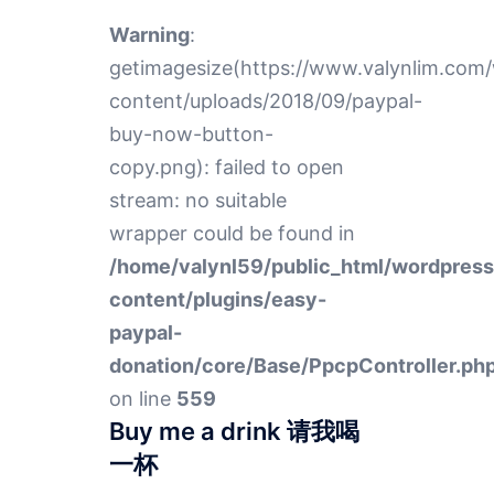
Warning
:
getimagesize(https://www.valynlim.com
content/uploads/2018/09/paypal-
buy-now-button-
copy.png): failed to open
stream: no suitable
wrapper could be found in
/home/valynl59/public_html/wordpres
content/plugins/easy-
paypal-
donation/core/Base/PpcpController.ph
on line
559
Buy me a drink 请我喝
一杯