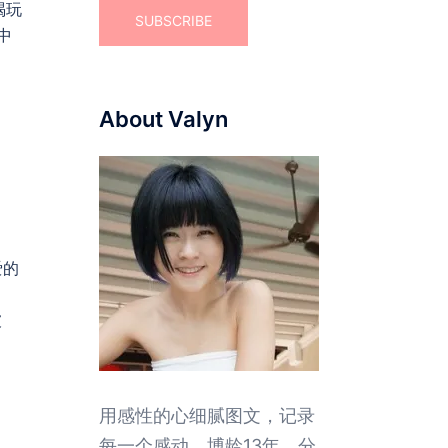
喝玩
心中
About Valyn
爱的
坡
用感性的心细腻图文，记录
每一个感动。博龄13年，分