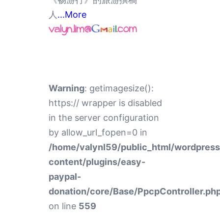
人
...More
Warning
: getimagesize():
https:// wrapper is disabled
in the server configuration
by allow_url_fopen=0 in
/home/valynl59/public_html/wordpres
content/plugins/easy-
paypal-
donation/core/Base/PpcpController.ph
on line
559