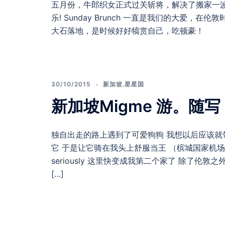
五月份，牛郎织女正式过关斩将，解决了搬家一
乐! Sunday Brunch 一直是我们的大爱，在伦敦时
大石落地，是时候好好犒赏自己，吃顿豪！
30/10/2015
新加坡.星星国
新加坡Migme 游。随写
独自出走的路上遇到了可爱狗狗 我想以后应该就带着他陪我
它 于是让它骑在我头上舒服当王 （槟城国家机场入手RM4
seriously 这里快变成我第二个家了 除了伦敦
[…]