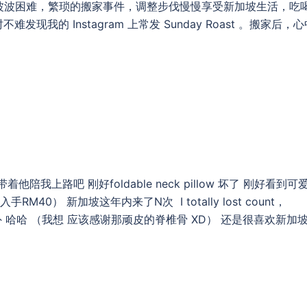
波波困难，繁琐的搬家事件，调整步伐慢慢享受新加坡生活，吃
不难发现我的 Instagram 上常发 Sunday Roast 。搬家后，
上路吧 刚好foldable neck pillow 坏了 刚好看到可
0） 新加坡这年内来了N次 I totally lost count，
之外 哈哈 （我想 应该感谢那顽皮的脊椎骨 XD） 还是很喜欢新加