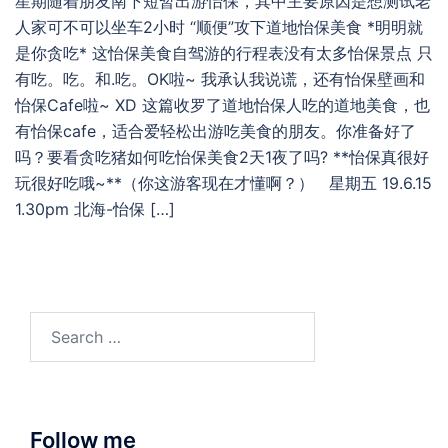
星期随着朋友南下短暂出游怡保，其中主要原因是想测试老
人家可不可以坐车2小时 “顺便”攻下道地怡保美食 *明明就
是你贪吃* 这怡保美食自驾游的行程表没有太多怡保景点 只
有吃。吃。和.吃。OK啦~ 我承认我说谎，还有怡保壁画和
怡保Cafe啦~ XD 这篇收罗了道地怡保人吃的道地美食，也
有怡保cafe，适合爱轻松出游吃美食的朋友。你准备好了
吗？要看贪吃猪如何吃怡保美食2天1夜了吗? **怡保真很好
玩很好吃哦~**（你这游客现在才懂啊？） 星期五 19.6.15
1.30pm 北海-怡保 […]
Search
for:
Follow me