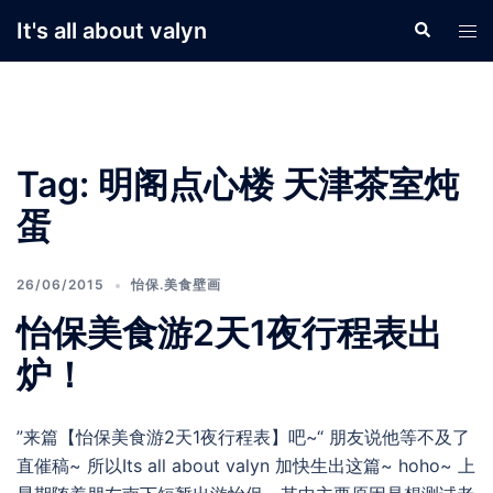
Skip
It's all about valyn
Search
Tog
to
men
content
Tag:
明阁点心楼 天津茶室炖
蛋
26/06/2015
怡保.美食壁画
怡保美食游2天1夜行程表出
炉！
”来篇【怡保美食游2天1夜行程表】吧~“ 朋友说他等不及了
直催稿~ 所以Its all about valyn 加快生出这篇~ hoho~ 上