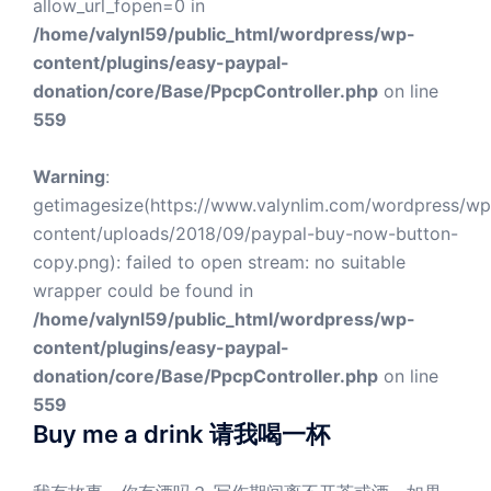
allow_url_fopen=0 in
/home/valynl59/public_html/wordpress/wp-
content/plugins/easy-paypal-
donation/core/Base/PpcpController.php
on line
559
Warning
:
getimagesize(https://www.valynlim.com/wordpress/wp
content/uploads/2018/09/paypal-buy-now-button-
copy.png): failed to open stream: no suitable
wrapper could be found in
/home/valynl59/public_html/wordpress/wp-
content/plugins/easy-paypal-
donation/core/Base/PpcpController.php
on line
559
Buy me a drink 请我喝一杯