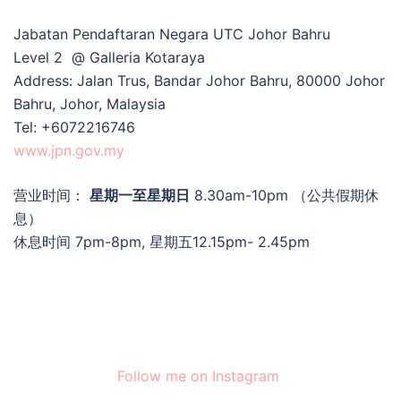
Jabatan Pendaftaran Negara UTC Johor Bahru
Level 2 @ Galleria Kotaraya
Address:
Jalan Trus, Bandar Johor Bahru, 80000 Johor
Bahru, Johor, Malaysia
Tel: +6072216746
www.jpn.gov.my
营业时间：
星期一至星期日
8.30am-10pm （公共假期休
息）
休息时间 7pm-8pm, 星期五12.15pm- 2.45pm
Follow me on Instagram