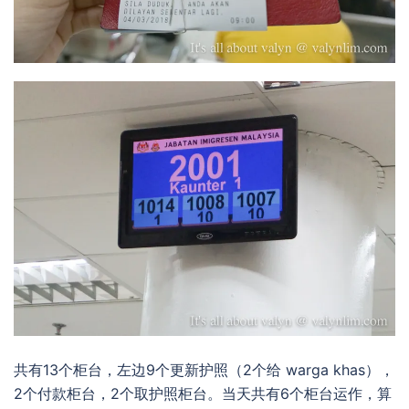
共有13个柜台，左边9个更新护照（2个给 warga khas），
2个付款柜台，2个取护照柜台。当天共有6个柜台运作，算