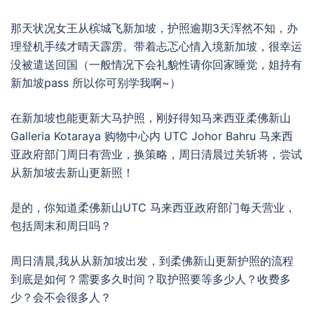
那天状况女王从槟城飞新加坡，护照逾期3天浑然不知，办
理登机手续才晴天霹雳。
带着忐忑心情入境新加坡，很幸运
没被遣送回国（一般情况下会礼貌性请你回家睡觉，姐持有
新加坡pass 所以你可别学我啊~）
在新加坡也能更新大马护照，刚好得知马来西亚柔佛新山
Galleria Kotaraya 购物中心内 UTC Johor Bahru 马来西
亚政府部门周日有营业，换策略，周日清晨过关斩将，尝试
从新加坡去新山更新照！
是的，你知道柔佛新山UTC 马来西亚政府部门每天营业，
包括周末和周日吗？
周日清晨,我从从新加坡出发，到柔佛新山更新护照的流程
到底是如何？需要多久时间？取护照要等多少人？收费多
少？会不会很多人？