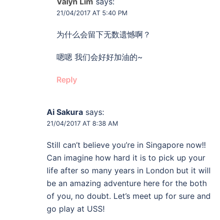
Valyn Lim
says:
21/04/2017 AT 5:40 PM
为什么会留下无数遗憾啊？
嗯嗯 我们会好好加油的~
Reply
Ai Sakura
says:
21/04/2017 AT 8:38 AM
Still can’t believe you’re in Singapore now!!
Can imagine how hard it is to pick up your
life after so many years in London but it will
be an amazing adventure here for the both
of you, no doubt. Let’s meet up for sure and
go play at USS!