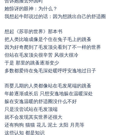
告诉她搬去外国时
她惊讶的眼神：为什么？
我想起牛郎说过的话：因为想跳出自己的舒适圈
想起《苏菲的世界》那本书
把人类比喻成像是个住在兔子毛上的跳蚤
因为好奇爬到了毛发顶尖看到了不一样的世界
但站在毛发顶尖很辛苦 风很大很冷
于是 那里的跳蚤逐渐变少
多数都爱待在兔毛深处暖呼呼安逸地过日子
而婴儿期的人类都像站在毛发尾端的跳蚤
年龄逐渐成长后 只想安逸地躲在温暖深处
躲在安逸温暖的舒适圈没什么不好
只是没尝试站在毛发顶端
就不会发现其实世界还很大
还有狗狗 猫猫 花儿 泥土 太阳 月亮等
这些认知 都是知识