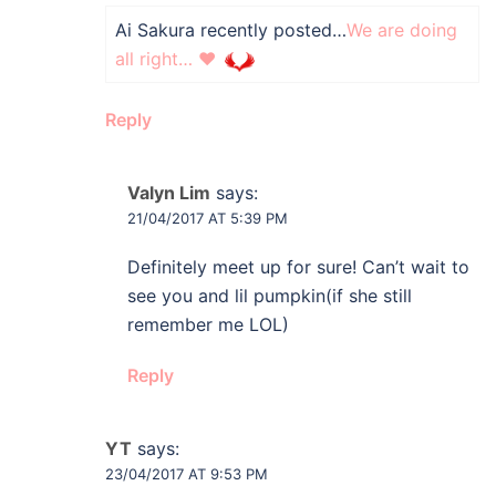
Ai Sakura recently posted…
We are doing
all right… ❤
Reply
Valyn Lim
says:
21/04/2017 AT 5:39 PM
Definitely meet up for sure! Can’t wait to
see you and lil pumpkin(if she still
remember me LOL)
Reply
YT
says:
23/04/2017 AT 9:53 PM