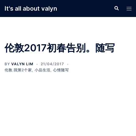
Skip
It's all about valyn
Search
Tog
to
men
content
伦敦2017初春告别。随写
BY
VALYN LIM
21/04/2017
伦敦.我第2个家
,
小品生活
,
心情随写