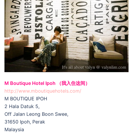
M Boutique Hotel Ipoh （我入住这间）
http://www.mboutiquehotels.com/
M BOUTIQUE IPOH
2 Hala Datuk 5,
Off Jalan Leong Boon Swee,
31650 Ipoh, Perak
Malaysia