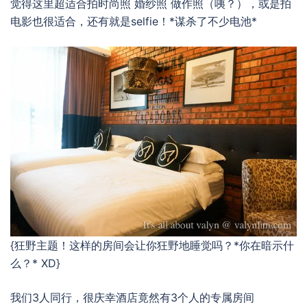
觉得这里超适合拍时尚照 婚纱照 做作照（咦？），或是拍
电影也很适合，还有就是selfie！*谋杀了不少电池*
{狂野主题！这样的房间会让你狂野地睡觉吗？*你在暗示什
么？* XD}
我们3人同行，很庆幸酒店竟然有3个人的专属房间