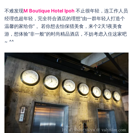
不难发现
M Boutique Hotel Ipoh
不止很年轻，连工作人员
经理也超年轻，完全符合酒店的理想“由一群年轻人打造个
温馨的家给你” 。若你想去怡保猎美食，来个2天1夜美食
游，想体验“非一般”的时尚精品酒店，不妨考虑入住这家吧
~ ^^