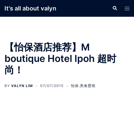
Skip
It's all about valyn
Search
Tog
to
men
content
【怡保酒店推荐】M
boutique Hotel Ipoh 超时
尚！
BY
VALYN LIM
07/07/2015
怡保.美食壁画