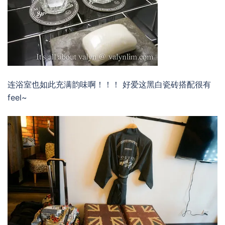
连浴室也如此充满韵味啊！！！ 好爱这黑白瓷砖搭配很有
feel~