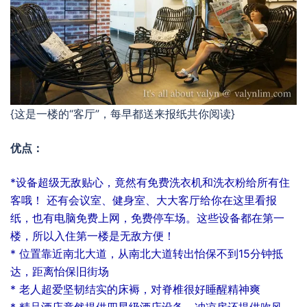
{这是一楼的“客厅”，每早都送来报纸共你阅读}
优点：
*设备超级无敌贴心，竟然有免费洗衣机和洗衣粉给所有住
客哦！ 还有会议室、健身室、大大客厅给你在这里看报
纸，也有电脑免费上网，免费停车场。这些设备都在第一
楼，所以入住第一楼是无敌方便！
* 位置靠近南北大道，从南北大道转出怡保不到15分钟抵
达，距离怡保旧街场
* 老人超爱坚韧结实的床褥，对脊椎很好睡醒精神爽
* 精品酒店竟然提供四星级酒店设备，冲凉房还提供吹风