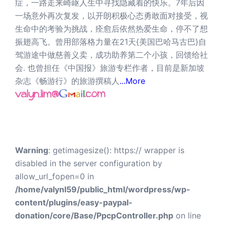
症，一路走来崎岖人生中寻找隐藏着的快乐。7年后因
一场意外再次复发，以开朗积极心态勇敢面对接受，视
生命中的考验为挑战，痊愈后依然热爱生命，停不了想
振翅高飞。曾用部落格力量在21天{美国巴哈马古巴}自
驾游途中做慈善义卖，成功助养第二个小孩，回馈给社
会. 也曾担任《中国报》旅游专栏作者，目前是新加坡
杂志《畅游行》的旅游撰稿人
...More
Warning
: getimagesize(): https:// wrapper is
disabled in the server configuration by
allow_url_fopen=0 in
/home/valynl59/public_html/wordpress/wp-
content/plugins/easy-paypal-
donation/core/Base/PpcpController.php
on line