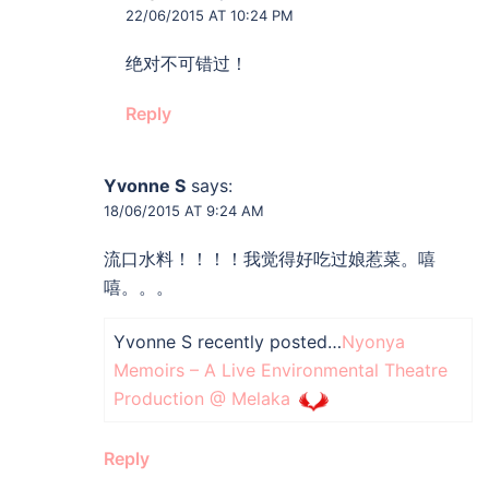
22/06/2015 AT 10:24 PM
绝对不可错过！
Reply
Yvonne S
says:
18/06/2015 AT 9:24 AM
流口水料！！！！我觉得好吃过娘惹菜。嘻
嘻。。。
Yvonne S recently posted…
Nyonya
Memoirs – A Live Environmental Theatre
Production @ Melaka
Reply