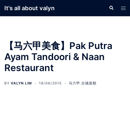
Skip
It's all about valyn
Search
Tog
to
men
content
【马六甲美食】Pak Putra
Ayam Tandoori & Naan
Restaurant
BY
VALYN LIM
18/06/2015
马六甲.古城皇朝