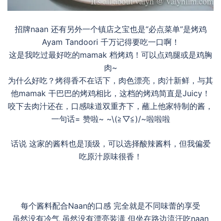
招牌naan 还有另外一个镇店之宝也是“必点菜单”是烤鸡
Ayam Tandoori 千万记得要吃一口啊！
这是我吃过最好吃的mamak 档烤鸡！可以点鸡腿或是鸡胸
肉~
为什么好吃？烤得香不在话下，肉色漂亮，肉汁新鲜，与其
他mamak 干巴巴的烤鸡相比，这档的烤鸡简直是Juicy！
咬下去肉汁还在，口感味道双重齐下，蘸上他家特制的酱，
一句话= 赞啦~ ~\(≧▽≦)/~啦啦啦
话说 这家的酱料也是顶级，可以选择酸辣酱料，但我偏爱
吃原汁原味很香！
每个酱料配合Naan的口感 完全就是不同味蕾的享受
虽然没有冷气 虽然没有漂亮装潢 但坐在路边流汗吃naan