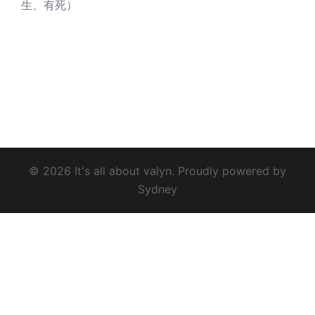
生、有死）
© 2026 It's all about valyn. Proudly powered by
Sydney