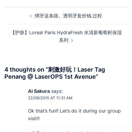
Post
绑牙这条路。透明牙套价钱.过程
navigation
【护肤】Loreal Paris HydraFresh 水清新葡萄籽保湿
系列
4 thoughts on “
刺激好玩！Laser Tag
Penang @ LaserOPS 1st Avenue
”
Ai Sakura
says:
22/06/2015 AT 11:31 AM
Ok that’s fun!! Let’s do it during our group
visit!!