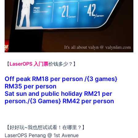
【
LaserOPS 入门票
价钱多少？】
Off peak RM18 per person /{3 games}
RM35 per person
Sat sun and public holiday RM21 per
person./{3 Games} RM42 per person
【好好玩~我也想试试看！在哪里？】
LaserOPS Penang @ 1st Avenue