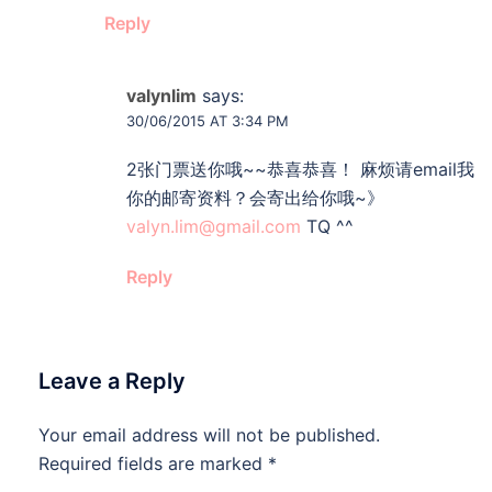
Reply
valynlim
says:
30/06/2015 AT 3:34 PM
2张门票送你哦~~恭喜恭喜！ 麻烦请email我
你的邮寄资料？会寄出给你哦~》
valyn.lim@gmail.com
TQ ^^
Reply
Leave a Reply
Your email address will not be published.
Required fields are marked
*