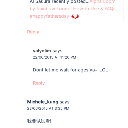
Ai Sakura recently posted…
Alpha Loom
by Rainbow Loom | How to Use & FAQs
#happyfathersday
Reply
valynlim
says:
22/06/2015 AT 11:20 PM
Dont let me wait for ages ya~ LOL
Reply
Michele_kung
says:
22/06/2015 AT 3:35 PM
我要试试看!