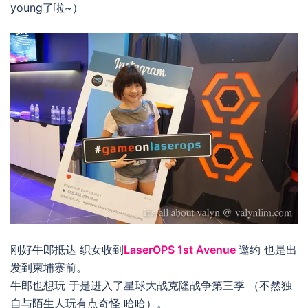
young了啦~）
刚好牛郎抵达 织女收到
LaserOPS 1st Avenue
邀约 也是出
发到柬埔寨前。
牛郎也想玩 于是进入了星球大战克隆战争第三季 （不然独
自与陌生人玩有点奇怪 哈哈）。