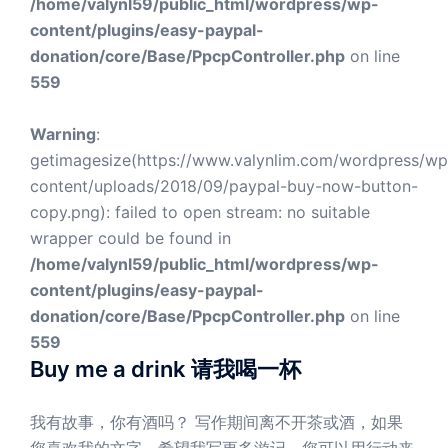
/home/valynl59/public_html/wordpress/wp-
content/plugins/easy-paypal-
donation/core/Base/PpcpController.php
on line
559
Warning
:
getimagesize(https://www.valynlim.com/wordpress/wp
content/uploads/2018/09/paypal-buy-now-button-
copy.png): failed to open stream: no suitable
wrapper could be found in
/home/valynl59/public_html/wordpress/wp-
content/plugins/easy-paypal-
donation/core/Base/PpcpController.php
on line
559
Buy me a drink 请我喝一杯
我有故事，你有酒吗？ 写作期间离不开茶或酒，如果
您喜欢我的文字，希望我写更多游记，您可以用行动来