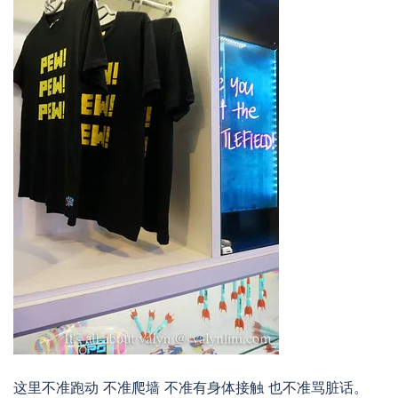
这里不准跑动 不准爬墙 不准有身体接触 也不准骂脏话。