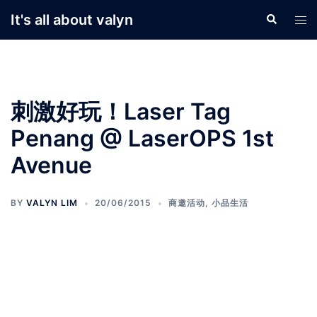
Skip
It's all about valyn
Search
Tog
to
men
content
刺激好玩！Laser Tag
Penang @ LaserOPS 1st
Avenue
BY
VALYN LIM
20/06/2015
商邀活动
,
小品生活