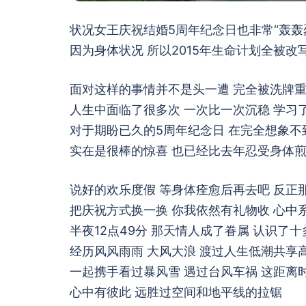
状况女王庆祝结婚5周年纪念日也非常“轰轰烈烈
因为身体状况 所以2015年生命计划全被改
面对这样的事情并不是头一遭 完全被洗牌
人生中面临了很多次 一次比一次沉稳 学习
对于期盼已久的5周年纪念日 在完全想象不
实在是很棒的惊喜 也已经比去年忍受身体
说好的欢乐度假 等身体痊愈后再去吧 反正
把庆祝方式换一换 你我依然有礼物收 心中
半夜12点49分 那天情人成了眷属 认识了十
经历风风雨雨 大风大浪 渡过人生低潮共享
一起携手看过暴风雪 遇过台风车祸 这距离
心中有彼此 远胜过空间和地平线的拉锯