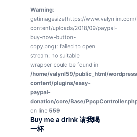
Warning
:
getimagesize(https://www.valynlim.com
content/uploads/2018/09/paypal-
buy-now-button-
copy.png): failed to open
stream: no suitable
wrapper could be found in
/home/valynl59/public_html/wordpres
content/plugins/easy-
paypal-
donation/core/Base/PpcpController.ph
on line
559
Buy me a drink 请我喝
一杯