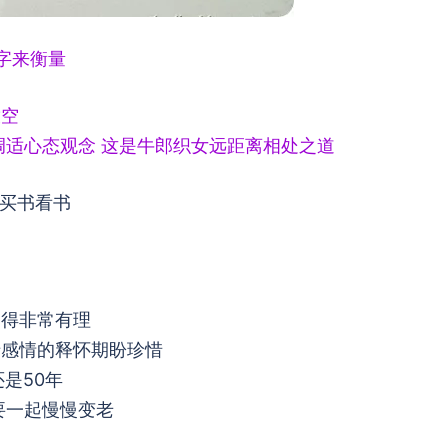
字来衡量
放空
调适心态观念 这是牛郎织女远距离相处之道
局买书看书
响得非常有理
于感情的释怀期盼珍惜
还是50年
要一起慢慢变老