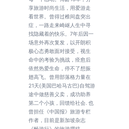
享旅游时尚生活，用爱游走
看世界。曾得过椎间盘突出
症，一路走来崎岖人生中寻
找隐藏着的快乐。7年后因一
场意外再次复发，以开朗积
极心态勇敢面对接受，视生
命中的考验为挑战，痊愈后
依然热爱生命，停不了想振
翅高飞。曾用部落格力量在
21天{美国巴哈马古巴}自驾游
途中做慈善义卖，成功助养
第二个小孩，回馈给社会. 也
曾担任《中国报》旅游专栏
作者，目前是新加坡杂志
《畅游行》的旅游撰稿