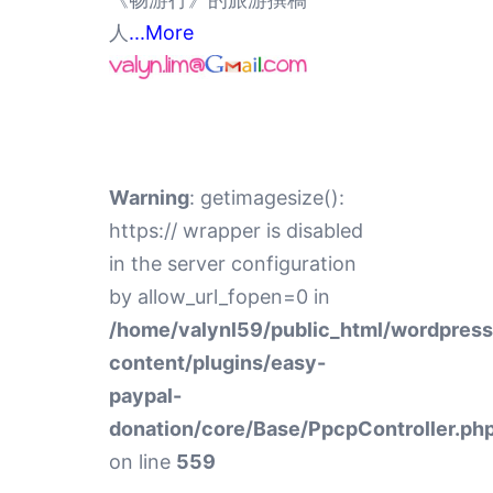
人
...More
Warning
: getimagesize():
https:// wrapper is disabled
in the server configuration
by allow_url_fopen=0 in
/home/valynl59/public_html/wordpres
content/plugins/easy-
paypal-
donation/core/Base/PpcpController.ph
on line
559