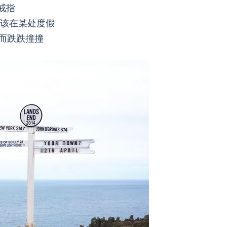
戒指
应该在某处度假
而跌跌撞撞