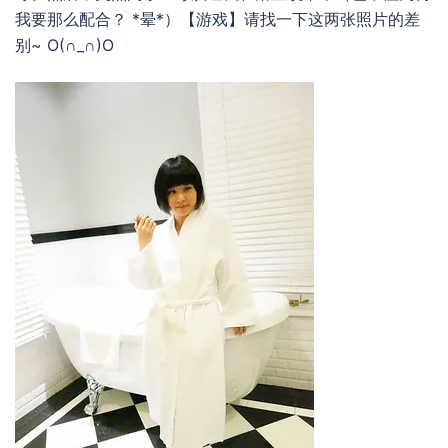
我要那么配合？ *晕*）【游戏】请找一下这两张照片的差
别~ O(∩_∩)O