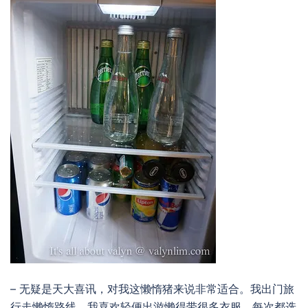
– 无疑是天大喜讯，对我这懒惰猪来说非常适合。我出门旅
行走懒惰路线，我喜欢轻便出游懒得带很多衣服，每次都选