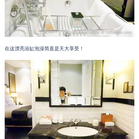
在这漂亮浴缸泡澡简直是天大享受！