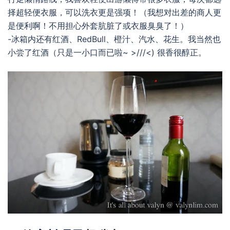
择超轻便衣服，可以洗衣更是强项！（我想对出差的商人更
是便利啊！不用担心外套肮脏了或衣服臭臭了！）
-冰箱内还有红酒、RedBull、橙汁、汽水、花生。我当然也
小尝了红酒（只是一小口而已啦~ >///<) 很香很醇正。