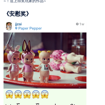
~！送上得奖玩家的作品~
《安慰奖》