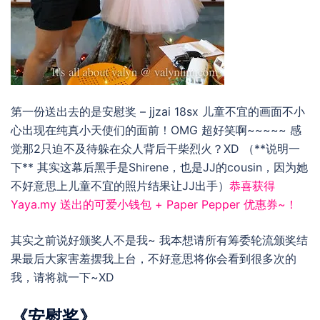
第一份送出去的是安慰奖 – jjzai 18sx 儿童不宜的画面不小
心出现在纯真小天使们的面前！OMG 超好笑啊~~~~~ 感
觉那2只迫不及待躲在众人背后干柴烈火？XD （**说明一
下** 其实这幕后黑手是Shirene，也是JJ的cousin，因为她
不好意思上儿童不宜的照片结果让JJ出手）
恭喜获得
Yaya.my
送出的可爱小钱包 +
Paper Pepper
优惠券~！
其实之前说好颁奖人不是我~ 我本想请所有筹委轮流颁奖结
果最后大家害羞摆我上台，不好意思将你会看到很多次的
我，请将就一下~XD
《安慰奖》