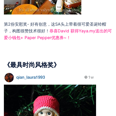
第2份安慰奖- 好有创意，这SA头上带着很可爱圣诞铃帽
子，构图很赞技术很好！
恭喜David 获得
Yaya.my
送出的可
爱小钱包+
Paper Pepper
优惠券~！
《最具时尚风格奖》