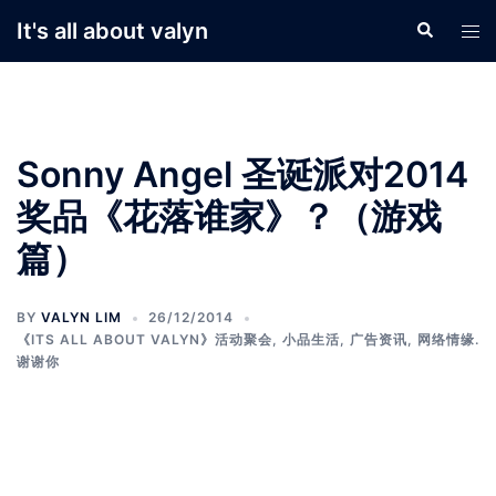
Skip
It's all about valyn
Search
Tog
to
men
content
Sonny Angel 圣诞派对2014
奖品《花落谁家》？（游戏
篇）
BY
VALYN LIM
26/12/2014
《ITS ALL ABOUT VALYN》活动聚会
,
小品生活
,
广告资讯
,
网络情缘.
谢谢你