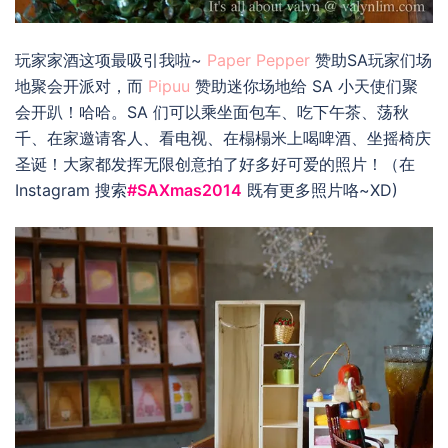
玩家家酒这项最吸引我啦~
Paper Pepper
赞助SA玩家们场
地聚会开派对，而
Pipuu
赞助迷你场地给 SA 小天使们聚
会开趴！哈哈。SA 们可以乘坐面包车、吃下午茶、荡秋
千、在家邀请客人、看电视、在榻榻米上喝啤酒、坐摇椅庆
圣诞！大家都发挥无限创意拍了好多好可爱的照片！（在
Instagram 搜索
#SAXmas2014
既有更多照片咯~XD)