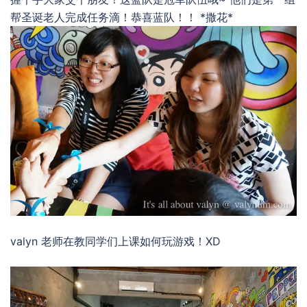
帮圣诞老人完成任务滴！恭喜蓝队！！ *撒花*
valyn 老师在教同学们上课如何玩游戏！XD