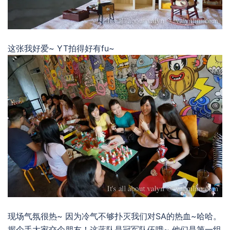
这张我好爱~ YT拍得好有fu~
现场气氛很热~ 因为冷气不够扑灭我们对SA的热血~哈哈。
握个手大家交个朋友！这蓝队是冠军队伍哦~ 他们是第一组