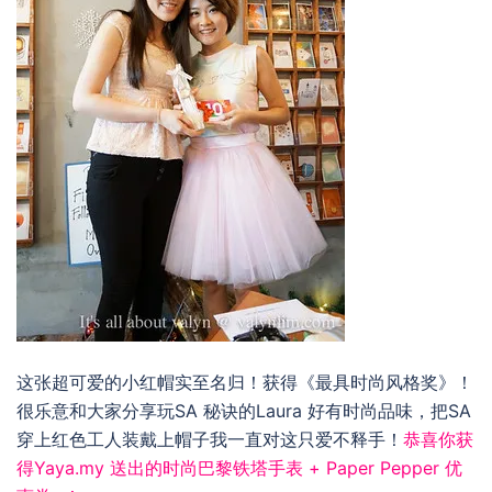
这张超可爱的小红帽实至名归！获得《最具时尚风格奖》！
很乐意和大家分享玩SA 秘诀的Laura 好有时尚品味，把SA
穿上红色工人装戴上帽子我一直对这只爱不释手！
恭喜你获
得
Yaya.my
送出的时尚巴黎铁塔手表 +
Paper Pepper
优