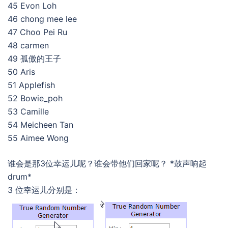
45 Evon Loh
46 chong mee lee
47 Choo Pei Ru
48 carmen
49 孤傲的王子
50 Aris
51 Applefish
52 Bowie_poh
53 Camille
54 Meicheen Tan
55 Aimee Wong
谁会是那3位幸运儿呢？谁会带他们回家呢？ *鼓声响起
drum*
3 位幸运儿分别是：