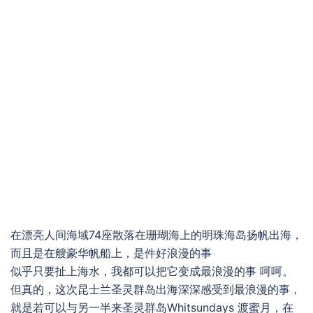
在漂亮人间海域74座散落在珊瑚海上的明珠海岛扬帆出海，
而且是在艘豪华帆船上，是件好浪漫的事
似乎只要扯上海水，我都可以把它变成最浪漫的事 呵呵。
但真的，这次昆士兰圣灵群岛出海深深感受到最浪漫的事，
就是若可以与另一半来圣灵群岛Whitsundays 渡蜜月，在