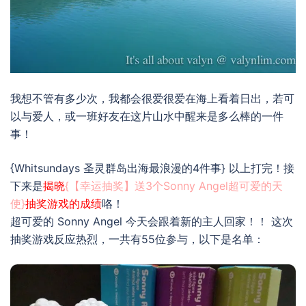
我想不管有多少次，我都会很爱很爱在海上看着日出，若可
以与爱人，或一班好友在这片山水中醒来是多么棒的一件
事！
{Whitsundays 圣灵群岛出海最浪漫的4件事} 以上打完！接
下来是
揭晓
{【幸运抽奖】送3个Sonny Angel超可爱的天
使}
抽奖游戏的成绩
咯！
超可爱的 Sonny Angel 今天会跟着新的主人回家！！ 这次
抽奖游戏反应热烈，一共有55位参与，以下是名单：