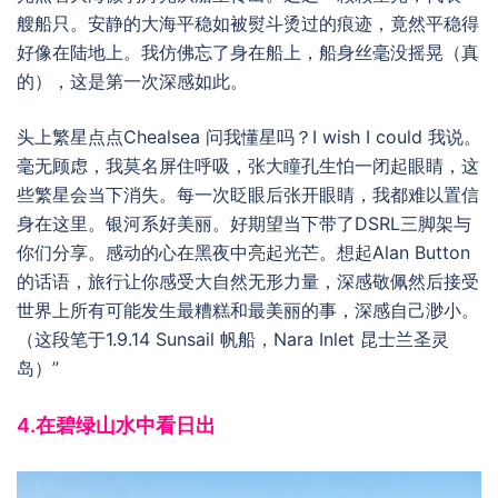
艘船只。安静的大海平稳如被熨斗烫过的痕迹，竟然平稳得
好像在陆地上。我仿佛忘了身在船上，船身丝毫没摇晃（真
的），这是第一次深感如此。
头上繁星点点Chealsea 问我懂星吗？I wish I could 我说。
毫无顾虑，我莫名屏住呼吸，张大瞳孔生怕一闭起眼睛，这
些繁星会当下消失。每一次眨眼后张开眼睛，我都难以置信
身在这里。银河系好美丽。好期望当下带了DSRL三脚架与
你们分享。感动的心在黑夜中亮起光芒。想起Alan Button
的话语，旅行让你感受大自然无形力量，深感敬佩然后接受
世界上所有可能发生最糟糕和最美丽的事，深感自己渺小。
（这段笔于1.9.14 Sunsail 帆船，Nara Inlet 昆士兰圣灵
岛）”
4.在碧绿山水中看日出