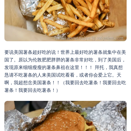
要说美国薯条超好吃的说！世界上最好吃的薯条就集中在美
国了。原以为伦敦肥肥胖胖的薯条非常好吃，到了美国后，
发现原来细细瘦瘦的薯条鼻祖在这里！！！ 拜托，我真想
恳请不吃薯条的人来美国试吃看看，或者你会爱上它。天
啊，我超想念美国薯条！！（我要回去吃薯条！我要回去吃
薯条！我要回去吃薯条！）