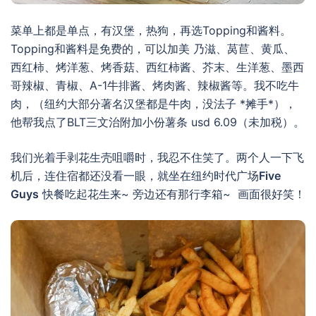
菜单上都是单点，有汉堡，热狗，再选Topping和酱料。
Topping和酱料是免费的，可以加美 乃滋、莴苣、黄瓜、
西红柿、烤洋葱、烤香菇、西红柿酱、芥末、生洋葱、墨西
哥辣椒、青椒、A-1牛排酱、烤肉酱、辣椒酱等。我不吃牛
肉，（纽约大部分著名汉堡都是牛肉，没法子 *摊手*），
他帮我点了BLT三文治附加小份薯条 usd 6.09（未加税）。
我们光着手剥花生壳咀嚼时，我忍不住笑了。两个人一下飞
机后，连住宿都还没看一眼，就坐在纽约时代广场
Five
Guys
快餐吃起花生来~ 旁边还有那行李箱~ 画面很好笑！