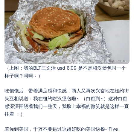
（上图：我的BLT三文治 usd 6.09 是不是和汉堡包同一个
样子啊？呵呵~ ）
吃饱饱后，带着满足感和快感，两人又再次兴奋地在纽约街
头互相说道：我在纽约吃汉堡包啦~ （白痴到~）这种白痴
感深深围绕着我们一整天，我脸上幸福的微笑就是这样一直
挂着 ：）
若你到美国，千万不要错过这超好吃的美国快餐- Five