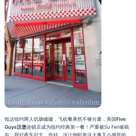
抵达纽约两人饥肠辘辘，飞机餐果然不够分量，美国
Five
Guys汉堡
连锁店成为纽约经典第一餐！严重被Su Fen催稿
中，我赶夜车赶文。也好，这让倒时差这大事又小感冒的