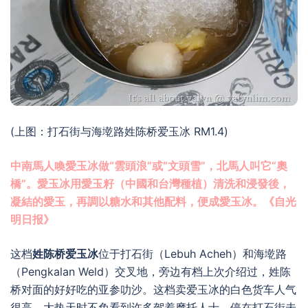
(上图：打石街与海墘路姓陈桥爱玉冰 RM1.4)
中南馬人喚愛玉冰做“雲頭浪”或“文頭雪”，北馬人叫它“奧
橋”。愛玉冰用愛玉籽（中國和台灣種植）清洗和浸發後，
凝結的愛玉，再調以糖水和其他配料，便成愛玉冰。《自光
明日报》
这档
姓陈桥爱玉冰
位于打石街（Lebuh Acheh）和海墘路
（Pengkalan Weld）交叉地，旁边有档上次介绍过，姓陈
桥对面的好好吃的亚参叻沙。这档卖爱玉冰的白色货车人气
很高，大热天时不免看到许多驾着摩托人士，停在打石街未