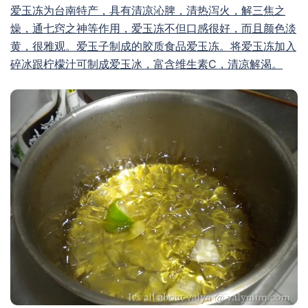
爱玉冻为台南特产，具有清凉沁脾，清热泻火，解三焦之
燥，通七窍之神等作用，爱玉冻不但口感很好，而且颜色淡
黄，很雅观。爱玉子制成的胶质食品爱玉冻。将爱玉冻加入
碎冰跟柠檬汁可制成爱玉冰，富含维生素C，清凉解渴。