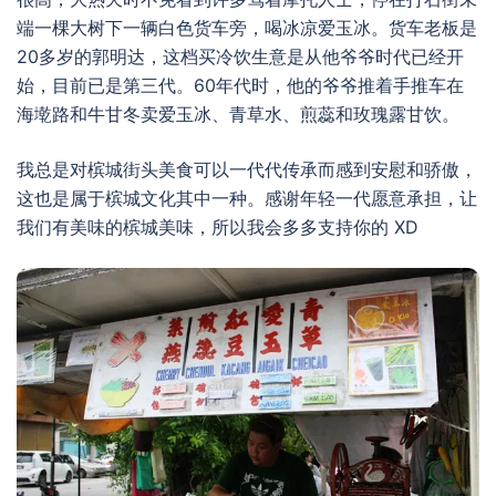
端一棵大树下一辆白色货车旁，喝冰凉爱玉冰。货车老板是
20多岁的郭明达，这档买冷饮生意是从他爷爷时代已经开
始，目前已是第三代。60年代时，他的爷爷推着手推车在
海墘路和牛甘冬卖爱玉冰、青草水、煎蕊和玫瑰露甘饮。
我总是对槟城街头美食可以一代代传承而感到安慰和骄傲，
这也是属于槟城文化其中一种。感谢年轻一代愿意承担，让
我们有美味的槟城美味，所以我会多多支持你的 XD