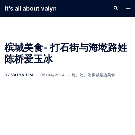
Skip
It's all about valyn
Search
Tog
to
men
content
槟城美食- 打石街与海墘路姓
陈桥爱玉冰
BY
VALYN LIM
05/04/2014
吃。吃。吃槟城路边美食！