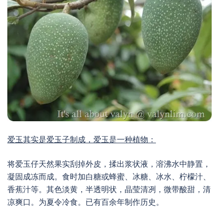
爱玉其实是爱玉子制成，爱玉是一种植物：
将爱玉仔天然果实刮掉外皮，揉出浆状液，溶沸水中静置，
凝固成冻而成。食时加白糖或蜂蜜、冰糖、冰水、柠檬汁、
香蕉汁等。其色淡黄，半透明状，晶莹清冽，微带酸甜，清
凉爽口。为夏令冷食。已有百余年制作历史。