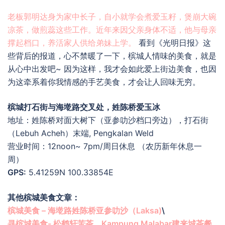
老板郭明达身为家中长子，自小就学会煮爱玉籽，煲崩大碗
凉茶，做煎蕊这些工作。近年来因父亲身体不适，他与母亲
撑起档口，养活家人供给弟妹上学。
看到《光明日报》这
些背后的报道，心不禁暖了一下，槟城人情味的美食，就是
从心中出发吧~ 因为这样，我才会如此爱上街边美食，也因
为这牵系着你我情感的手艺美食，才会让人回味无穷。
槟城打石街与海墘路交叉处，
姓陈桥爱玉冰
地址：姓陈桥对面大树下（亚参叻沙档口旁边），打石街
（Lebuh Acheh）末端, Pengkalan Weld
营业时间：12noon~ 7pm/周日休息 （农历新年休息一
周）
GPS:
5.41259N 100.33854E
其他槟城美食文章：
槟城美食 – 海墘路姓陈桥亚参叻沙（Laksa)
\
寻槟城美食- 松鹤轩苦茶，Kampung Malabar建来城茶餐