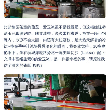
比起愉园茶室的煎蕊，爱玉冰虽不是我最爱，但这档姓陈桥
爱玉冰真很好吃。味道清香，淡淡带柠檬香，放在一晚小钢
碗内，冰凉不会太甜，内还有大粒荔枝，是大热天解暑的冷
饮~棒在手中让冰块慢慢溶化的瞬间，我突然觉得，30多度
艳阳下，坐在槟城海墘路旁吃一碗美味叻沙（Laksa）配上
充满丰富维生素C的爱玉冰，是一件很幸福的事（请原谅我
这个游客的雀跃 哈哈）