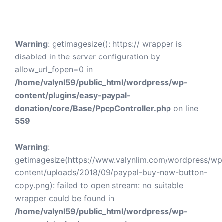
Warning
: getimagesize(): https:// wrapper is
disabled in the server configuration by
allow_url_fopen=0 in
/home/valynl59/public_html/wordpress/wp-
content/plugins/easy-paypal-
donation/core/Base/PpcpController.php
on line
559
Warning
:
getimagesize(https://www.valynlim.com/wordpress/wp
content/uploads/2018/09/paypal-buy-now-button-
copy.png): failed to open stream: no suitable
wrapper could be found in
/home/valynl59/public_html/wordpress/wp-