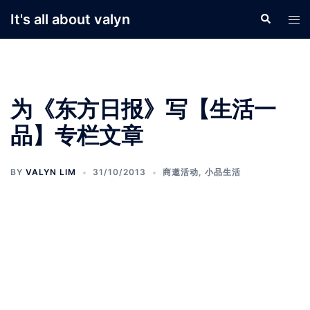
Skip
It's all about valyn
Search
Tog
to
men
content
为《东方日报》写【生活一
品】专栏文章
BY
VALYN LIM
31/10/2013
商邀活动
,
小品生活