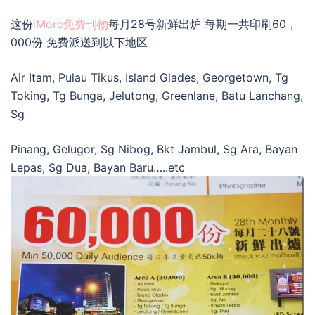
这份
iMore免费刊物
每月28号新鲜出炉 每期一共印刷60，
000份 免费派送到以下地区
Air Itam, Pulau Tikus, Island Glades, Georgetown, Tg
Toking, Tg Bunga, Jelutong, Greenlane, Batu Lanchang,
Sg
Pinang, Gelugor, Sg Nibog, Bkt Jambul, Sg Ara, Bayan
Lepas, Sg Dua, Bayan Baru…..etc