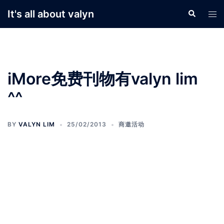
Skip
It's all about valyn
Search
Tog
to
men
content
iMore免费刊物有valyn lim
^^
BY
VALYN LIM
25/02/2013
商邀活动