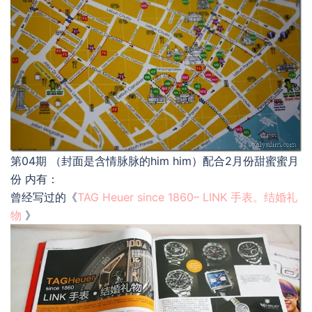
第04期 （封面是含情脉脉的him him）配合2月份甜蜜蜜月
份 内有：
曾经写过的《
TAG Heuer since 1860– LINK 手表。结婚礼
物
》