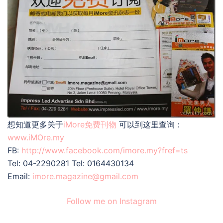
想知道更多关于
iMore免费刊物
可以到这里查询：
www.iMOre.my
FB:
http://www.facebook.com/imore.my?fref=ts
Tel: 04-2290281 Tel: 0164430134
Email:
imore.magazine@gmail.com
Follow me on Instagram