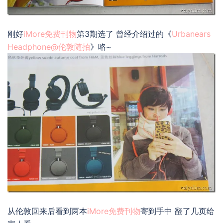
刚好
iMore免费刊物
第3期选了 曾经介绍过的《
Urbanears
Headphone@伦敦随拍
》咯~
从伦敦回来后看到两本
iMore免费刊物
寄到手中 翻了几页给