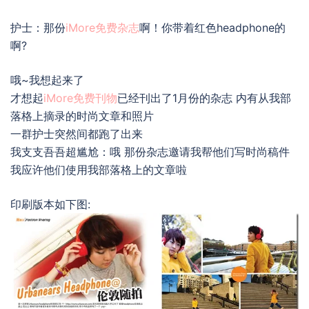
护士：那份
iMore免费杂志
啊！你带着红色headphone的
啊?
哦~我想起来了
才想起
iMore免费刊物
已经刊出了1月份的杂志 内有从我部
落格上摘录的时尚文章和照片
一群护士突然间都跑了出来
我支支吾吾超尴尬：哦 那份杂志邀请我帮他们写时尚稿件
我应许他们使用我部落格上的文章啦
印刷版本如下图: