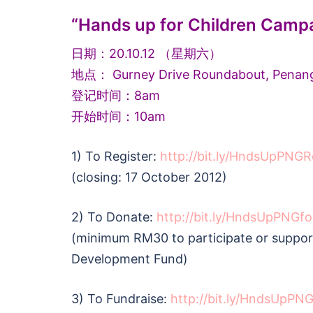
“Hands up for Children Cam
日期：20.10.12 （星期六）
地点： Gurney Drive Roundabout, Penan
登记时间：8am
开始时间：10am
1) To Register:
http://bit.ly/HndsUpPNG
(closing: 17 October 2012)
2) To Donate:
http://bit.ly/HndsUpPNGf
(minimum RM30 to participate or support 
Development Fund)
3) To Fundraise:
http://bit.ly/HndsUpPN