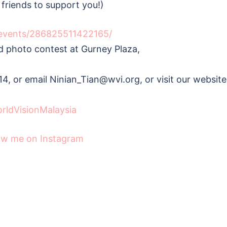
 friends to support you!)
events/286825511422165/
d photo contest at Gurney Plaza,
4, or email Ninian_Tian@wvi.org, or visit our website
rldVisionMalaysia
ow me on Instagram