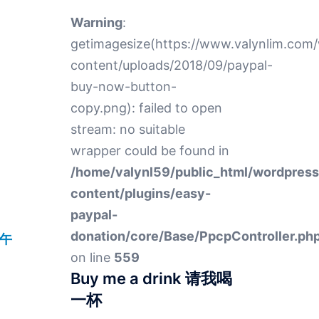
Warning
:
getimagesize(https://www.valynlim.com
content/uploads/2018/09/paypal-
buy-now-button-
copy.png): failed to open
stream: no suitable
wrapper could be found in
/home/valynl59/public_html/wordpres
content/plugins/easy-
paypal-
donation/core/Base/PpcpController.ph
下午
on line
559
Buy me a drink 请我喝
一杯