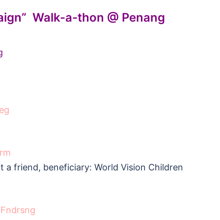
paign” Walk-a-thon @ Penang
g
Reg
orm
a friend, beneficiary: World Vision Children
GFndrsng