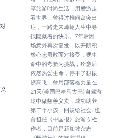
享旅游时尚生活，用爱游走
看世界。曾得过椎间盘突出
是对
症，一路走来崎岖人生中寻
找隐藏着的快乐。7年后因一
场意外再次复发，以开朗积
极心态勇敢面对接受，视生
命中的考验为挑战，痊愈后
依然热爱生命，停不了想振
翅高飞。曾用部落格力量在
与义
21天{美国巴哈马古巴}自驾游
途中做慈善义卖，成功助养
第二个小孩，回馈给社会. 也
曾担任《中国报》旅游专栏
作者，目前是新加坡杂志
《畅游行》的旅游撰稿