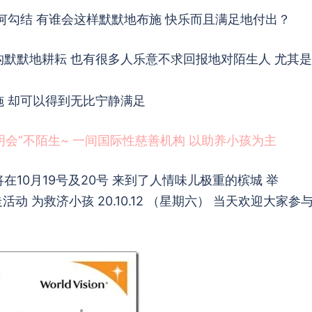
任何勾结 有谁会这样默默地布施 快乐而且满足地付出？
构默默地耕耘 也有很多人乐意不求回报地对陌生人 尤其
施 却可以得到无比宁静满足
明会”不陌生~ 一间国际性慈善机构 以助养小孩为主
将在10月19号及20号 来到了人情味儿极重的槟城 举
ign” 义走活动 为救济小孩 20.10.12 （星期六） 当天欢迎大家参