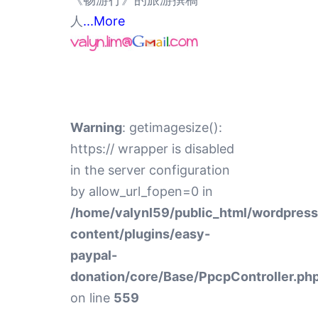
人
...More
Warning
: getimagesize():
https:// wrapper is disabled
in the server configuration
by allow_url_fopen=0 in
/home/valynl59/public_html/wordpres
content/plugins/easy-
paypal-
donation/core/Base/PpcpController.ph
on line
559