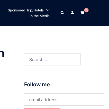
？
Sponsored Trip/Hotels
0
Search
In the Media
n
Search
for:
Follow me