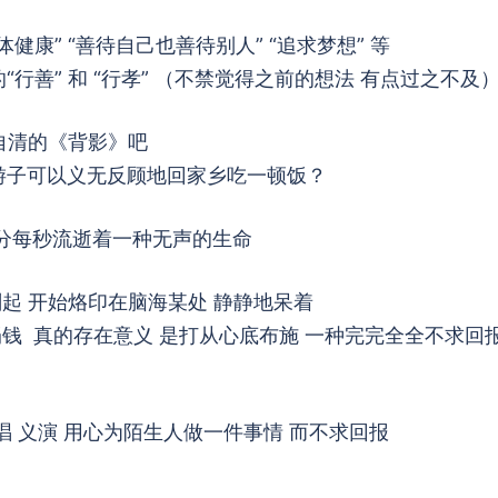
健康” “善待自己也善待别人” “追求梦想” 等
行善” 和 “行孝” （不禁觉得之前的想法 有点过之不及
朱自清的《背影》吧
游子可以义无反顾地回家乡吃一顿饭？
每分每秒流逝着一种无声的生命
刻起 开始烙印在脑海某处 静静地呆着
捐钱 真的存在意义 是打从心底布施 一种完完全全不求回
唱 义演 用心为陌生人做一件事情 而不求回报