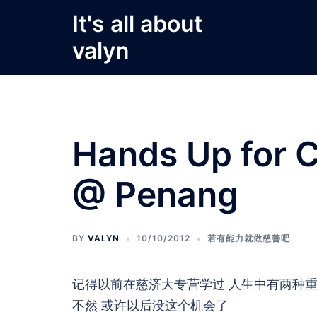
Skip
It's all about
to
valyn
content
Hands Up for C
@ Penang
BY
VALYN
10/10/2012
若有能力就做慈善吧
记得以前在慈济大专营学过 人生中有两种
不然 或许以后没这个机会了