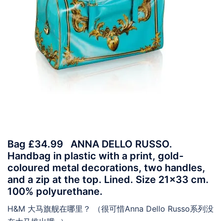
Bag £34.99 ANNA DELLO RUSSO.
Handbag in plastic with a print, gold-
coloured metal decorations, two handles,
and a zip at the top. Lined. Size 21×33 cm.
100% polyurethane.
H&M 大马旗舰在哪里？ （很可惜Anna Dello Russo系列没