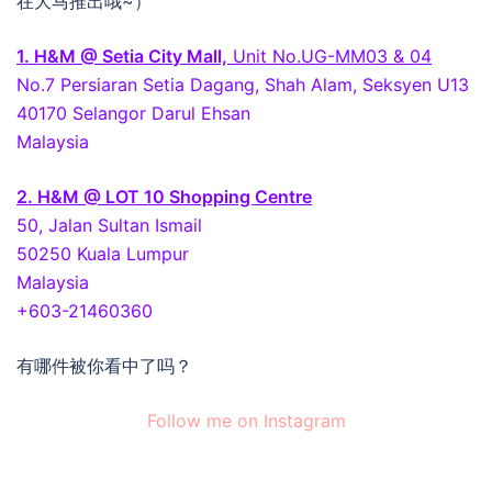
在大马推出哦~）
1. H&M @ Setia City Mall,
Unit No.UG-MM03 & 04
No.7 Persiaran Setia Dagang, Shah Alam, Seksyen U13
40170 Selangor Darul Ehsan
Malaysia
2. H&M @ LOT 10 Shopping Centre
50, Jalan Sultan Ismail
50250 Kuala Lumpur
Malaysia
+603-21460360
有哪件被你看中了吗？
Follow me on Instagram