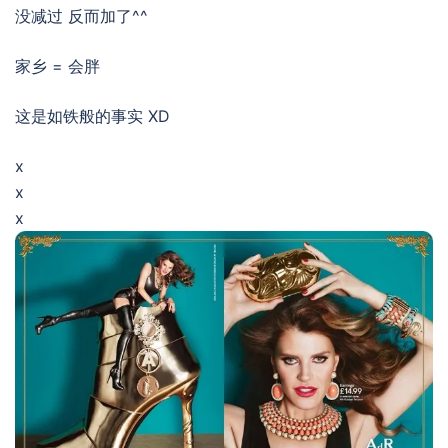
没减过 反而加了^^
家乡 = 会胖
这是如铁般的事实 XD
x
x
x