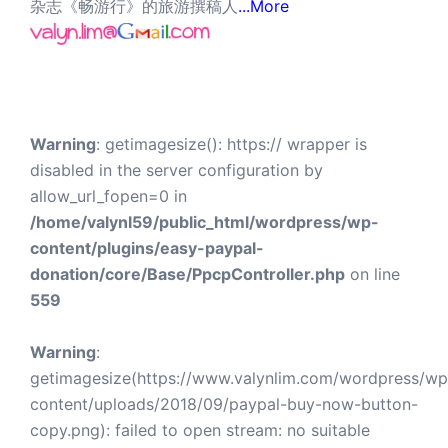
杂志《畅游行》的旅游撰稿人
...More
Warning
: getimagesize(): https:// wrapper is
disabled in the server configuration by
allow_url_fopen=0 in
/home/valynl59/public_html/wordpress/wp-
content/plugins/easy-paypal-
donation/core/Base/PpcpController.php
on line
559
Warning
:
getimagesize(https://www.valynlim.com/wordpress/wp
content/uploads/2018/09/paypal-buy-now-button-
copy.png): failed to open stream: no suitable