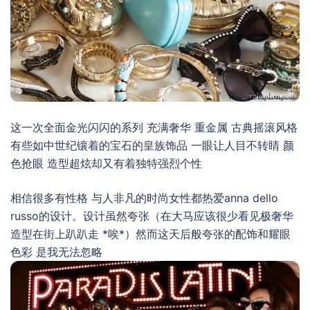
这一次全面金光闪闪的系列 充满奢华 重金属 古典摇滚风格
有些如中世纪镶着的宝石的皇族饰品 一眼让人目不转睛 颜
色抢眼 造型超炫却又有着独特强烈个性
相信很多有性格 与人非凡的时尚女性都热爱anna dello
russo的设计。设计虽然夸张（在大马应该很少看见极奢华
造型在街上趴趴走 *唉*）然而这天后般夸张的配饰和耀眼
色彩 是我无法忽略