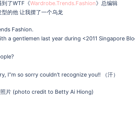
遇到了WTF《
Wardrobe.Trends.Fashion
》总编辑
发型的他 让我摆了一个乌龙
nds Fashion.
th a gentlemen last year during <2011 Singapore Bl
eople?
rry, I”m so sorry couldn’t recognize you!! （汗）
 (photo credit to Betty Ai Hiong)