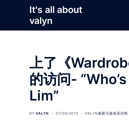
Skip
It's all about
to
valyn
content
上了《Wardrobe
的访问- “Who’s 
Lim”
BY
VALYN
27/09/2012
VALYN被新马媒体采访咯