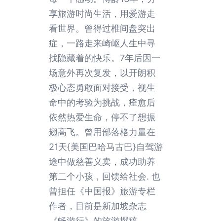
享旅游时尚生活，用爱游走
看世界。曾得过椎间盘突出
症，一路走来崎岖人生中寻
找隐藏着的快乐。7年后因一
场意外再次复发，以开朗积
极心态勇敢面对接受，视生
命中的考验为挑战，痊愈后
依然热爱生命，停不了想振
翅高飞。曾用部落格力量在
21天{美国巴哈马古巴}自驾游
途中做慈善义卖，成功助养
第二个小孩，回馈给社会. 也
曾担任《中国报》旅游专栏
作者，目前是新加坡杂志
《畅游行》的旅游撰稿