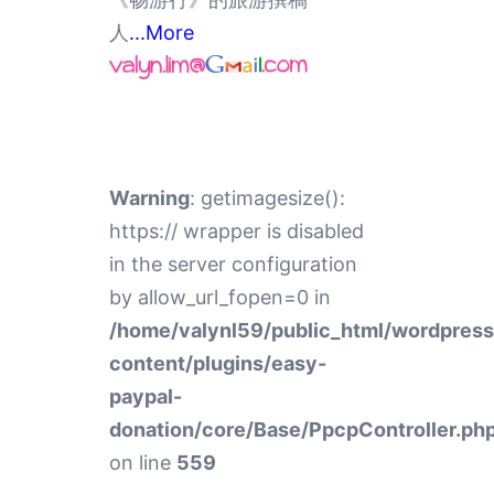
人
...More
Warning
: getimagesize():
https:// wrapper is disabled
in the server configuration
by allow_url_fopen=0 in
/home/valynl59/public_html/wordpres
content/plugins/easy-
paypal-
donation/core/Base/PpcpController.ph
on line
559