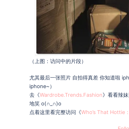
（上图：访问中的片段）
尤其最后一张照片 自拍得真差 你知道啦 ip
iphone~）
去《
Wardrobe.Trends.Fashion
》看看辣妹
地笑 o(∩_∩)o
点着这里看完整访问《
Who’s That Hottie
Foll