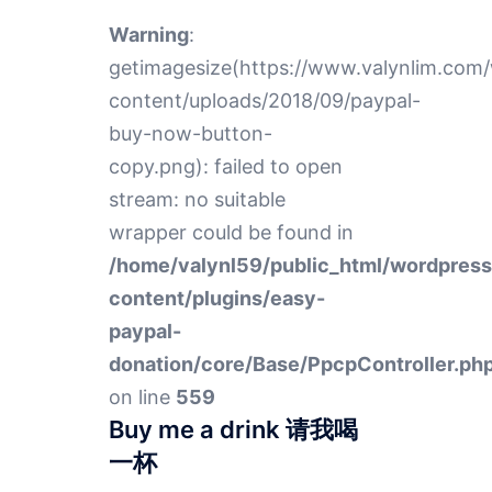
Warning
:
getimagesize(https://www.valynlim.com
content/uploads/2018/09/paypal-
buy-now-button-
copy.png): failed to open
stream: no suitable
wrapper could be found in
/home/valynl59/public_html/wordpres
content/plugins/easy-
paypal-
donation/core/Base/PpcpController.ph
on line
559
Buy me a drink 请我喝
一杯