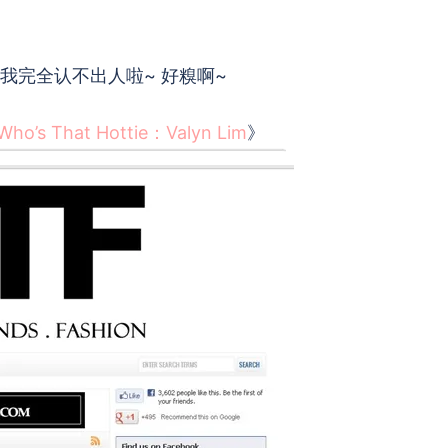
我完全认不出人啦~ 好糗啊~
Who’s That Hottie：Valyn Lim
》