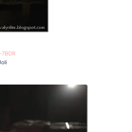
D-7BDR
oli