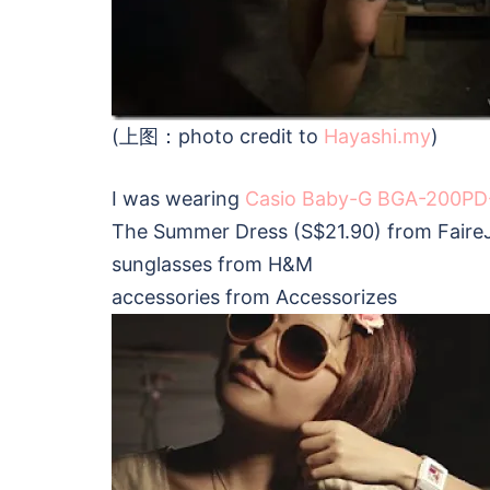
(上图：photo credit to
Hayashi.my
)
I was wearing
Casio Baby-G BGA-200P
The Summer Dress (S$21.90) from FaireJ
sunglasses from H&M
accessories from Accessorizes