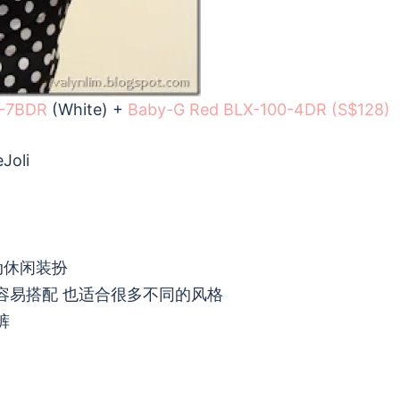
D-7BDR
(White) +
Baby-G Red BLX-100-4DR (S$128)
Joli
动休闲装扮
容易搭配 也适合很多不同的风格
裤