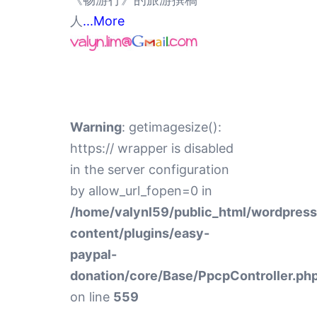
人
...More
Warning
: getimagesize():
https:// wrapper is disabled
in the server configuration
by allow_url_fopen=0 in
/home/valynl59/public_html/wordpres
content/plugins/easy-
paypal-
donation/core/Base/PpcpController.ph
on line
559