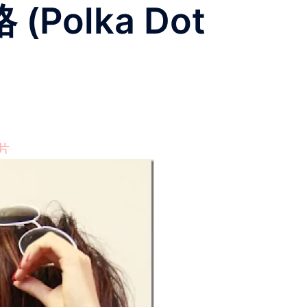
(Polka Dot
片