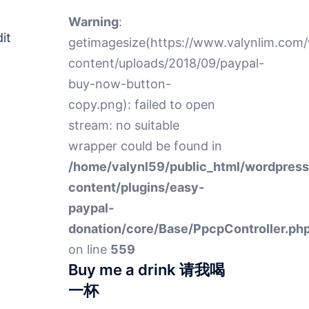
Warning
:
it
getimagesize(https://www.valynlim.com
content/uploads/2018/09/paypal-
buy-now-button-
copy.png): failed to open
stream: no suitable
wrapper could be found in
/home/valynl59/public_html/wordpres
content/plugins/easy-
paypal-
donation/core/Base/PpcpController.ph
on line
559
Buy me a drink 请我喝
一杯