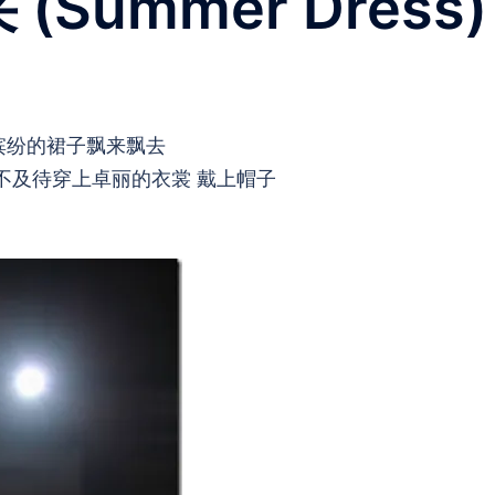
(Summer Dress)
缤纷的裙子飘来飘去
迫不及待穿上卓丽的衣裳 戴上帽子