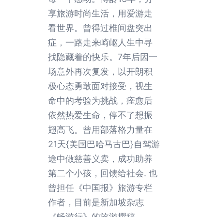
享旅游时尚生活，用爱游走
看世界。曾得过椎间盘突出
症，一路走来崎岖人生中寻
找隐藏着的快乐。7年后因一
场意外再次复发，以开朗积
极心态勇敢面对接受，视生
命中的考验为挑战，痊愈后
依然热爱生命，停不了想振
翅高飞。曾用部落格力量在
21天{美国巴哈马古巴}自驾游
途中做慈善义卖，成功助养
第二个小孩，回馈给社会. 也
曾担任《中国报》旅游专栏
作者，目前是新加坡杂志
《畅游行》的旅游撰稿