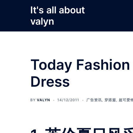
Skip
It's all about
to
valyn
content
Today Fashion
Dress
BY
VALYN
14/12/2011
广告资讯
,
穿搭篇
,
超可爱