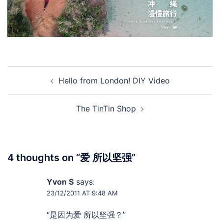
Post
Hello from London! DIY Video
navigation
The TinTin Shop
4 thoughts on “
爱 所以坚强
”
Yvon S
says:
23/12/2011 AT 9:48 AM
“是因为爱 所以坚强？”