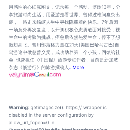
用感性的心细腻图文，记录每一个感动。博龄13年，分
享旅游时尚生活，用爱游走看世界。曾得过椎间盘突出
症，一路走来崎岖人生中寻找隐藏着的快乐。7年后因
一场意外再次复发，以开朗积极心态勇敢面对接受，视
生命中的考验为挑战，痊愈后依然热爱生命，停不了想
振翅高飞。曾用部落格力量在21天{美国巴哈马古巴}自
驾游途中做慈善义卖，成功助养第二个小孩，回馈给社
会. 也曾担任《中国报》旅游专栏作者，目前是新加坡
杂志《畅游行》的旅游撰稿人
...More
Warning
: getimagesize(): https:// wrapper is
disabled in the server configuration by
allow_url_fopen=0 in
/home/valynl59/public_html/wordpress/wp-