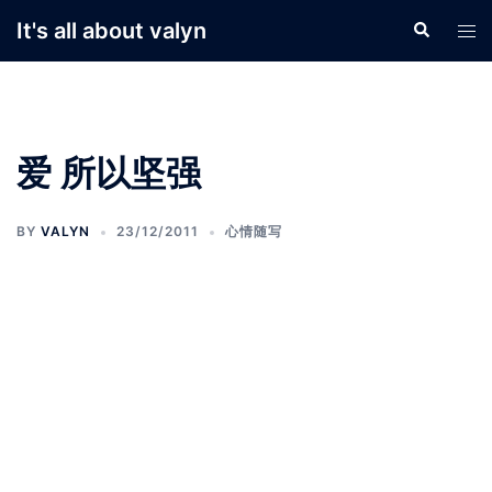
Skip
It's all about valyn
Search
Tog
to
men
content
爱 所以坚强
BY
VALYN
23/12/2011
心情随写