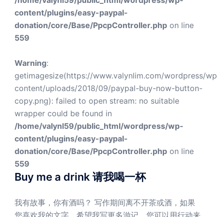
content/plugins/easy-paypal-
donation/core/Base/PpcpController.php
on line
559
Warning
:
getimagesize(https://www.valynlim.com/wordpress/wp
content/uploads/2018/09/paypal-buy-now-button-
copy.png): failed to open stream: no suitable
wrapper could be found in
/home/valynl59/public_html/wordpress/wp-
content/plugins/easy-paypal-
donation/core/Base/PpcpController.php
on line
559
Buy me a drink 请我喝一杯
我有故事，你有酒吗？ 写作期间离不开茶或酒，如果
您喜欢我的文字，希望我写更多游记，您可以用行动来