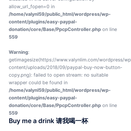
allow_url_fopen=0 in
/home/valynl59/public_html/wordpress/wp-
content/plugins/easy-paypal-
donation/core/Base/PpcpController.php
on line
559
Warning
:
getimagesize(https://www.valynlim.com/wordpress/wp
content/uploads/2018/09/paypal-buy-now-button-
copy.png): failed to open stream: no suitable
wrapper could be found in
/home/valynl59/public_html/wordpress/wp-
content/plugins/easy-paypal-
donation/core/Base/PpcpController.php
on line
559
Buy me a drink 请我喝一杯