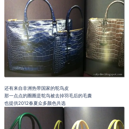
还有来自非洲热带国家的鸵鸟皮
那一点点的圈圈是鸵鸟被去掉羽毛后的毛囊
也提供2012春夏众多颜色共选