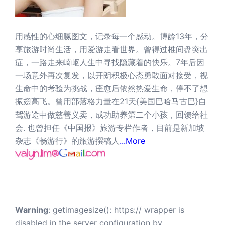
用感性的心细腻图文，记录每一个感动。博龄13年，分
享旅游时尚生活，用爱游走看世界。曾得过椎间盘突出
症，一路走来崎岖人生中寻找隐藏着的快乐。7年后因
一场意外再次复发，以开朗积极心态勇敢面对接受，视
生命中的考验为挑战，痊愈后依然热爱生命，停不了想
振翅高飞。曾用部落格力量在21天{美国巴哈马古巴}自
驾游途中做慈善义卖，成功助养第二个小孩，回馈给社
会. 也曾担任《中国报》旅游专栏作者，目前是新加坡
杂志《畅游行》的旅游撰稿人
...More
Warning
: getimagesize(): https:// wrapper is
disabled in the server configuration by