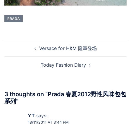
PRADA
Post
Versace for H&M 隆重登场
navigation
Today Fashion Diary
3 thoughts on “
Prada 春夏2012野性风味包包
系列
”
YT
says:
18/11/2011 AT 3:44 PM