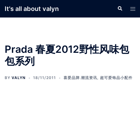
Skip
It's all about valyn
Search
Tog
to
men
content
Prada 春夏2012野性风味包
包系列
BY
VALYN
18/11/2011
喜爱品牌.潮流资讯
,
超可爱饰品小配件