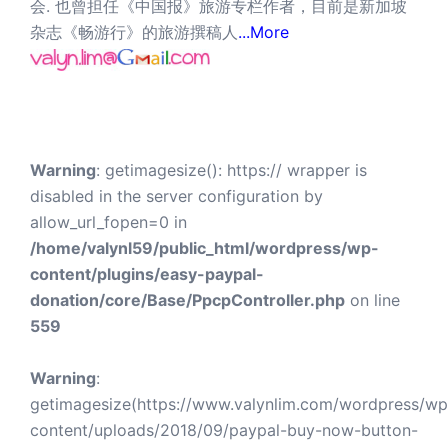
会. 也曾担任《中国报》旅游专栏作者，目前是新加坡
杂志《畅游行》的旅游撰稿人
...More
Warning
: getimagesize(): https:// wrapper is
disabled in the server configuration by
allow_url_fopen=0 in
/home/valynl59/public_html/wordpress/wp-
content/plugins/easy-paypal-
donation/core/Base/PpcpController.php
on line
559
Warning
:
getimagesize(https://www.valynlim.com/wordpress/wp
content/uploads/2018/09/paypal-buy-now-button-