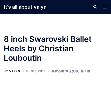
Skip
It's all about valyn
Search
Tog
to
men
content
8 inch Swarovski Ballet
Heels by Christian
Louboutin
BY
VALYN
05/07/2011
喜爱品牌.潮流资讯
,
鞋子篇