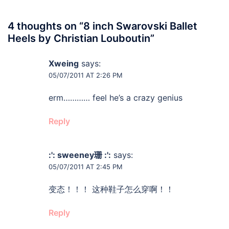
4 thoughts on “
8 inch Swarovski Ballet
Heels by Christian Louboutin
”
Xweing
says:
05/07/2011 AT 2:26 PM
erm………… feel he’s a crazy genius
Reply
:': sweeney珊 :':
says:
05/07/2011 AT 2:45 PM
变态！！！ 这种鞋子怎么穿啊！！
Reply