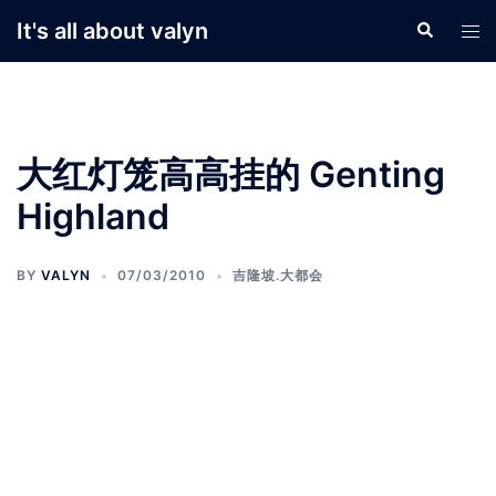
Skip
It's all about valyn
Search
Tog
to
men
content
大红灯笼高高挂的 Genting
Highland
BY
VALYN
07/03/2010
吉隆坡.大都会