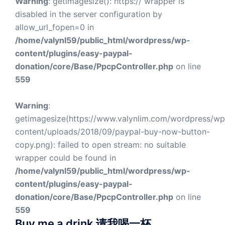
Warning
: getimagesize(): https:// wrapper is
disabled in the server configuration by
allow_url_fopen=0 in
/home/valynl59/public_html/wordpress/wp-
content/plugins/easy-paypal-
donation/core/Base/PpcpController.php
on line
559
Warning
:
getimagesize(https://www.valynlim.com/wordpress/wp
content/uploads/2018/09/paypal-buy-now-button-
copy.png): failed to open stream: no suitable
wrapper could be found in
/home/valynl59/public_html/wordpress/wp-
content/plugins/easy-paypal-
donation/core/Base/PpcpController.php
on line
559
Buy me a drink 请我喝一杯