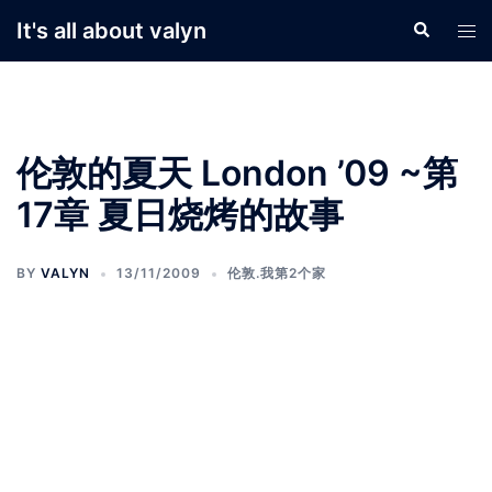
Skip
It's all about valyn
Search
Tog
to
men
content
伦敦的夏天 London ’09 ~第
17章 夏日烧烤的故事
BY
VALYN
13/11/2009
伦敦.我第2个家