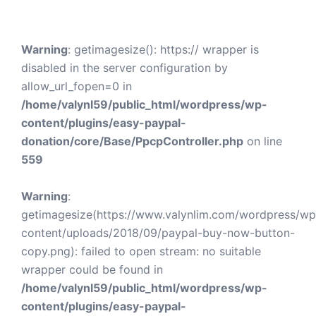
Warning
: getimagesize(): https:// wrapper is
disabled in the server configuration by
allow_url_fopen=0 in
/home/valynl59/public_html/wordpress/wp-
content/plugins/easy-paypal-
donation/core/Base/PpcpController.php
on line
559
Warning
:
getimagesize(https://www.valynlim.com/wordpress/wp
content/uploads/2018/09/paypal-buy-now-button-
copy.png): failed to open stream: no suitable
wrapper could be found in
/home/valynl59/public_html/wordpress/wp-
content/plugins/easy-paypal-