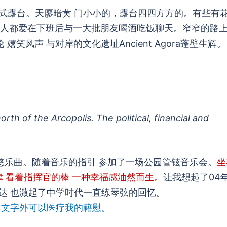
式露台。天廖暗黄 门小小的，露台四四方方的。有些有
人都爱在下班后与一大批朋友喝酒吃饭聊天。窄窄的路
笑风声 与对岸的文化遗址Ancient Agora蓬壁生辉。
orth of the Arcopolis. The political, financial and
悠乐曲。随着音乐的指引 参加了一场公园管铉音乐会。
坐
律 看着指挥官的棒 一种幸福感油然而生。
让我想起了04
达 也激起了中学时代一直练琴弦的回忆。
了文字外可以医疗我的籍慰。