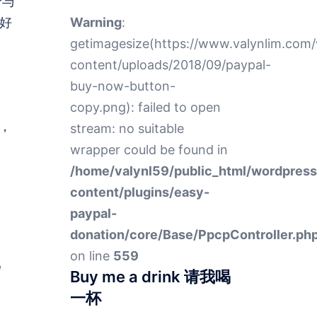
个与
~好
Warning
:
getimagesize(https://www.valynlim.com
content/uploads/2018/09/paypal-
buy-now-button-
copy.png): failed to open
，
stream: no suitable
wrapper could be found in
/home/valynl59/public_html/wordpres
content/plugins/easy-
paypal-
donation/core/Base/PpcpController.ph
on line
559
d
Buy me a drink 请我喝
一杯