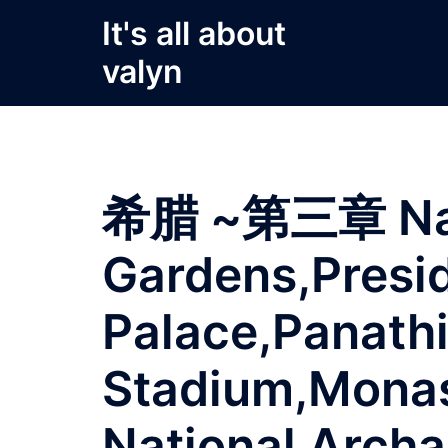
Skip
It's all about
to
valyn
content
希腊 ~第三章 Nat
Gardens,Presid
Palace,Panath
Stadium,Monast
National Arch