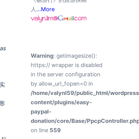
人
...More
 as
Warning
: getimagesize():
https:// wrapper is disabled
in the server configuration
by allow_url_fopen=0 in
实
/home/valynl59/public_html/wordpres
content/plugins/easy-
形
paypal-
donation/core/Base/PpcpController.ph
on line
559