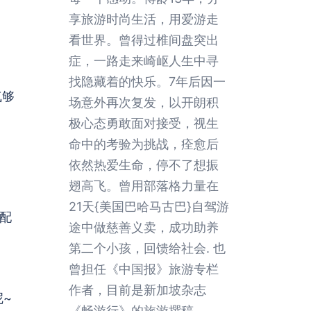
享旅游时尚生活，用爱游走
看世界。曾得过椎间盘突出
症，一路走来崎岖人生中寻
找隐藏着的快乐。7年后因一
气够
场意外再次复发，以开朗积
极心态勇敢面对接受，视生
命中的考验为挑战，痊愈后
依然热爱生命，停不了想振
翅高飞。曾用部落格力量在
21天{美国巴哈马古巴}自驾游
鱼配
途中做慈善义卖，成功助养
第二个小孩，回馈给社会. 也
曾担任《中国报》旅游专栏
作者，目前是新加坡杂志
~
《畅游行》的旅游撰稿