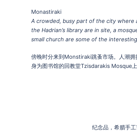
Monastiraki
A crowded, busy part of the city where
the Hadrian’s library are in site, a mosq
small church are some of the interesti
傍晚时分来到Monstiraki跳蚤市场。
身为图书馆的回教堂Tzisdarakis Mos
纪念品，希腊手工