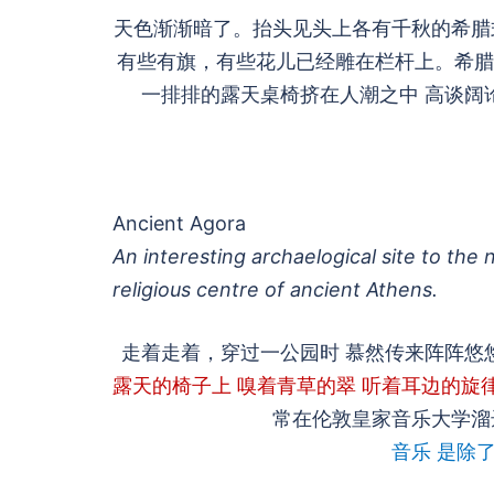
天色渐渐暗了。抬头见头上各有千秋的希腊
有些有旗，有些花儿已经雕在栏杆上。希腊
一排排的露天桌椅挤在人潮之中 高谈阔论 嬉
Ancient Agora
An interesting archaelogical site to the n
religious centre of ancient Athens.
走着走着，穿过一公园时 慕然传来阵阵悠
露天的椅子上 嗅着青草的翠 听着耳边的旋
常在伦敦皇家音乐大学溜
音乐 是除