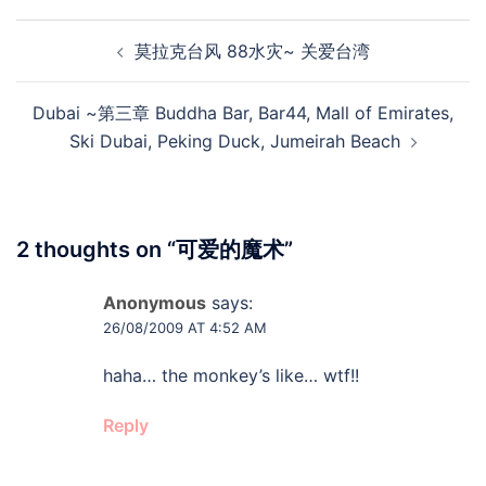
Post
莫拉克台风 88水灾~ 关爱台湾
navigation
Dubai ~第三章 Buddha Bar, Bar44, Mall of Emirates,
Ski Dubai, Peking Duck, Jumeirah Beach
2 thoughts on “
可爱的魔术
”
Anonymous
says:
26/08/2009 AT 4:52 AM
haha… the monkey’s like… wtf!!
Reply