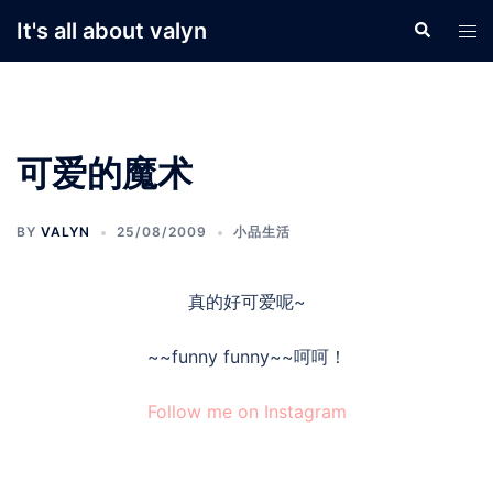
Skip
It's all about valyn
Search
Tog
to
men
content
可爱的魔术
BY
VALYN
25/08/2009
小品生活
真的好可爱呢~
~~funny funny~~呵呵！
Follow me on Instagram