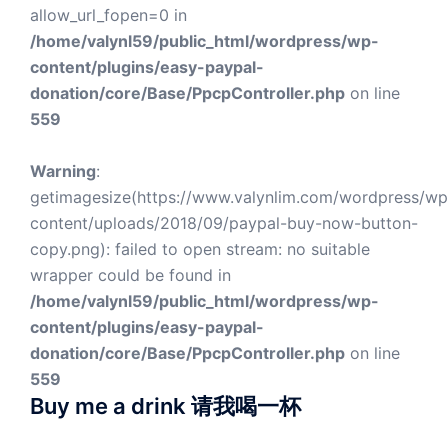
allow_url_fopen=0 in
/home/valynl59/public_html/wordpress/wp-
content/plugins/easy-paypal-
donation/core/Base/PpcpController.php
on line
559
Warning
:
getimagesize(https://www.valynlim.com/wordpress/wp
content/uploads/2018/09/paypal-buy-now-button-
copy.png): failed to open stream: no suitable
wrapper could be found in
/home/valynl59/public_html/wordpress/wp-
content/plugins/easy-paypal-
donation/core/Base/PpcpController.php
on line
559
Buy me a drink 请我喝一杯