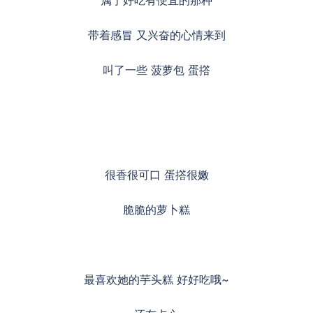
属于好吃有便宜的那种
带着感冒 又兴奋的心情来到
叫了一些 菠萝包 蛋撘
很香很可口 蛋撘很嫩
脆脆的萝卜糕
最喜欢她的芋头糕 好好吃哦~