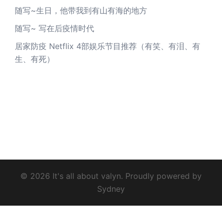
随写~生日，他带我到有山有海的地方
随写~ 写在后疫情时代
居家防疫 Netflix 4部娱乐节目推荐（有笑、有泪、有
生、有死）
© 2026 It's all about valyn. Proudly powered by
Sydney