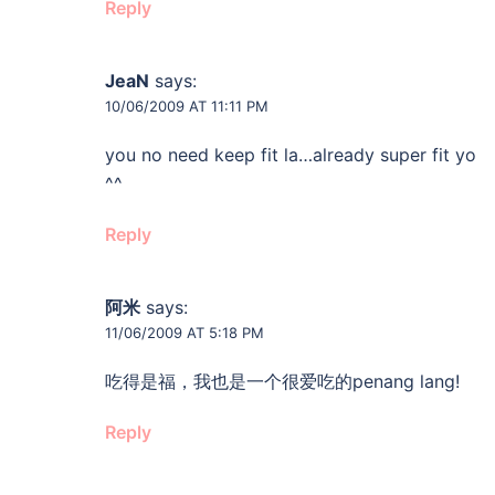
Reply
JeaN
says:
10/06/2009 AT 11:11 PM
you no need keep fit la…already super fit yo
^^
Reply
阿米
says:
11/06/2009 AT 5:18 PM
吃得是福，我也是一个很爱吃的penang lang!
Reply