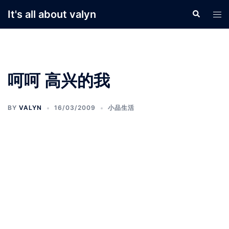
Skip
It's all about valyn
Search
Tog
to
men
content
呵呵 高兴的我
BY
VALYN
16/03/2009
小品生活