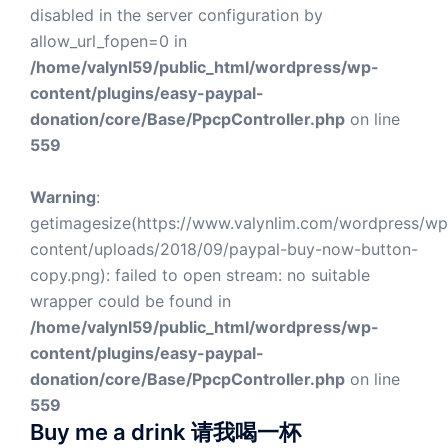
disabled in the server configuration by
allow_url_fopen=0 in
/home/valynl59/public_html/wordpress/wp-
content/plugins/easy-paypal-
donation/core/Base/PpcpController.php
on line
559
Warning
:
getimagesize(https://www.valynlim.com/wordpress/wp
content/uploads/2018/09/paypal-buy-now-button-
copy.png): failed to open stream: no suitable
wrapper could be found in
/home/valynl59/public_html/wordpress/wp-
content/plugins/easy-paypal-
donation/core/Base/PpcpController.php
on line
559
Buy me a drink 请我喝一杯