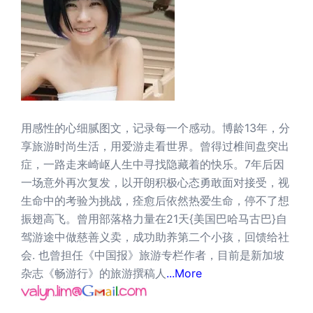
用感性的心细腻图文，记录每一个感动。博龄13年，分
享旅游时尚生活，用爱游走看世界。曾得过椎间盘突出
症，一路走来崎岖人生中寻找隐藏着的快乐。7年后因
一场意外再次复发，以开朗积极心态勇敢面对接受，视
生命中的考验为挑战，痊愈后依然热爱生命，停不了想
振翅高飞。曾用部落格力量在21天{美国巴哈马古巴}自
驾游途中做慈善义卖，成功助养第二个小孩，回馈给社
会. 也曾担任《中国报》旅游专栏作者，目前是新加坡
杂志《畅游行》的旅游撰稿人
...More