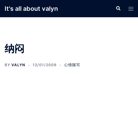
Skip
It's all about valyn
Search
Tog
to
men
content
纳闷
BY
VALYN
12/01/2009
心情随写