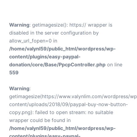
Warning
: getimagesize(): https:// wrapper is
disabled in the server configuration by
allow_url_fopen=0 in
/home/valynl59/public_html/wordpress/wp-
content/plugins/easy-paypal-
donation/core/Base/PpcpController.php
on line
559
Warning
:
getimagesize(https://www.valynlim.com/wordpress/wp
content/uploads/2018/09/paypal-buy-now-button-
copy.png): failed to open stream: no suitable
wrapper could be found in
/home/valynl59/public_html/wordpress/wp-
content/plugins/easy-paypal-