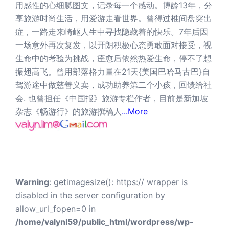
用感性的心细腻图文，记录每一个感动。博龄13年，分
享旅游时尚生活，用爱游走看世界。曾得过椎间盘突出
症，一路走来崎岖人生中寻找隐藏着的快乐。7年后因
一场意外再次复发，以开朗积极心态勇敢面对接受，视
生命中的考验为挑战，痊愈后依然热爱生命，停不了想
振翅高飞。曾用部落格力量在21天{美国巴哈马古巴}自
驾游途中做慈善义卖，成功助养第二个小孩，回馈给社
会. 也曾担任《中国报》旅游专栏作者，目前是新加坡
杂志《畅游行》的旅游撰稿人
...More
Warning
: getimagesize(): https:// wrapper is
disabled in the server configuration by
allow_url_fopen=0 in
/home/valynl59/public_html/wordpress/wp-