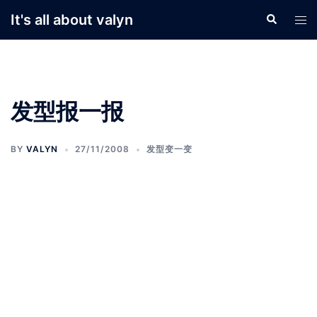
Skip
It's all about valyn
Search
Tog
to
men
content
发型报一报
BY
VALYN
27/11/2008
发型变一变