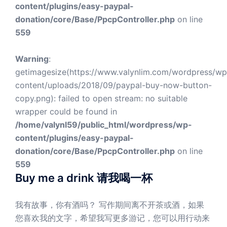
content/plugins/easy-paypal-
donation/core/Base/PpcpController.php
on line
559
Warning
:
getimagesize(https://www.valynlim.com/wordpress/wp
content/uploads/2018/09/paypal-buy-now-button-
copy.png): failed to open stream: no suitable
wrapper could be found in
/home/valynl59/public_html/wordpress/wp-
content/plugins/easy-paypal-
donation/core/Base/PpcpController.php
on line
559
Buy me a drink 请我喝一杯
我有故事，你有酒吗？ 写作期间离不开茶或酒，如果
您喜欢我的文字，希望我写更多游记，您可以用行动来