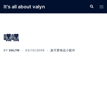
Skip
It's all about valyn
Search
Tog
to
men
content
嘿嘿
BY
VALYN
03/10/2008
超可爱饰品小配件