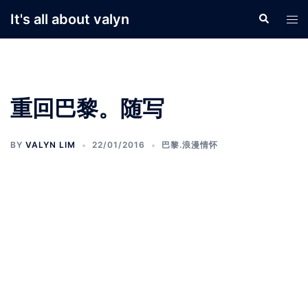
Skip
It's all about valyn
Search
Tog
to
men
content
重回巴黎。随写
BY
VALYN LIM
22/01/2016
巴黎.浪漫情怀