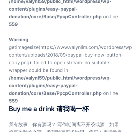
/home/valynl59/public_html/wordpress/wp-
content/plugins/easy-paypal-
donation/core/Base/PpcpController.php
on line
559
Warning
:
getimagesize(https://www.valynlim.com/wordpress/wp
content/uploads/2018/09/paypal-buy-now-button-
copy.png): failed to open stream: no suitable
wrapper could be found in
/home/valynl59/public_html/wordpress/wp-
content/plugins/easy-paypal-
donation/core/Base/PpcpController.php
on line
559
Buy me a drink 请我喝一杯
我有故事，你有酒吗？ 写作期间离不开茶或酒，如果
您喜欢我的文字，希望我写更多游记，您可以用行动来