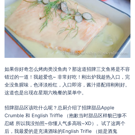
如果你好奇怎么烤肉类没鱼肉？那这道招牌三文鱼将是不容
错过的一道！我超爱也~ 非常好吃！刚出炉我趁热入口，完
全没鱼腥味，色泽淡粉红，入口即溶，酱汁搭配得刚刚好。
这道也是出现在星期六晚餐的菜单中。
招牌甜品区该吃什么呢？总厨介绍了招牌甜品Apple
Crumble 和 English Triffle （抱歉当时甜品区样貌已惨不
忍睹 所以我没拍照~你懂人气多高啦~XD）。试了这两个
后，我最爱的是充满酒味的English Trifle （姐是酒鬼