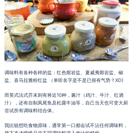
调味料有各种各样的盐：红色熔岩盐、夏威夷熔岩盐、椒
盐、喜马拉雅粉红盐 （单听名字是不是已很有气势？XD)
而英式法式芥末则有将近10种，酱汁（鸡汁、牛汁、红酒
汁），还有自制凤尾鱼及松露牛油等，自己当天也可变大厨
尝试所有调味料结合体。
我比较想吃食物原味，通常第一口都会试不沾任何调味料，