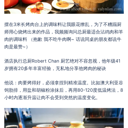
摆在3米长烤肉台上的调味料让我眼花缭乱，为了不糟蹋厨
师用心烧烤出来的作品，我频频询问总厨最适合沾鸡肉和羊
肉的调味料 （抱歉 我不吃牛肉啊~ 话说同桌的朋友都说牛
肉是最赞~）
酒店执行总厨Robert Chan 厨艺绝对不容忽视，他年级41
岁拥有20多年丰富经验，无私地分享他烤肉的秘诀
他说：肉要烤得好，必须拿捏到精准温度。比如澳大利亚谷
饲肋排，用盐和胡椒粉涂抹后，再用80-120度低温烤法，8
小时内逐渐升温让肉不会受到突然的温度变化。