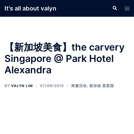
Skip
It's all about valyn
Search
Tog
to
men
content
【新加坡美食】the carvery
Singapore @ Park Hotel
Alexandra
BY
VALYN LIM
07/09/2015
商邀活动
,
新加坡.星星国